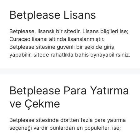
Betplease Lisans
Betplease, lisanslı bir sitedir. Lisans bilgileri ise;
Curacao lisansı altında lisanslanmıştır.
Betplease sitesine güvenli bir şekilde giriş
yapabilir, sitede rahatlıkla bahis oynayabilirsiniz.
Betplease Para Yatırma
ve Çekme
Betplease sitesinde dörtten fazla para yatırma
seçeneği vardır bunlardan en popülerleri ise;