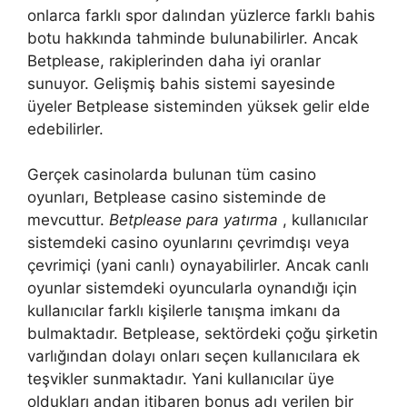
onlarca farklı spor dalından yüzlerce farklı bahis
botu hakkında tahminde bulunabilirler. Ancak
Betplease, rakiplerinden daha iyi oranlar
sunuyor. Gelişmiş bahis sistemi sayesinde
üyeler Betplease sisteminden yüksek gelir elde
edebilirler.
Gerçek casinolarda bulunan tüm casino
oyunları, Betplease casino sisteminde de
mevcuttur.
Betplease para yatırma
, kullanıcılar
sistemdeki casino oyunlarını çevrimdışı veya
çevrimiçi (yani canlı) oynayabilirler. Ancak canlı
oyunlar sistemdeki oyuncularla oynandığı için
kullanıcılar farklı kişilerle tanışma imkanı da
bulmaktadır. Betplease, sektördeki çoğu şirketin
varlığından dolayı onları seçen kullanıcılara ek
teşvikler sunmaktadır. Yani kullanıcılar üye
oldukları andan itibaren bonus adı verilen bir