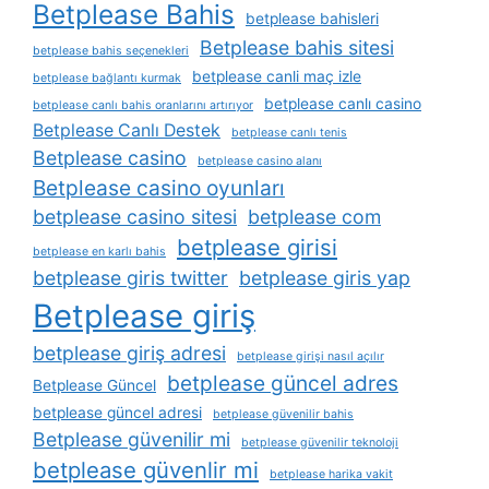
Betplease Bahis
betplease bahisleri
Betplease bahis sitesi
betplease bahis seçenekleri
betplease canli maç izle
betplease bağlantı kurmak
betplease canlı casino
betplease canlı bahis oranlarını artırıyor
Betplease Canlı Destek
betplease canlı tenis
Betplease casino
betplease casino alanı
Betplease casino oyunları
betplease casino sitesi
betplease com
betplease girisi
betplease en karlı bahis
betplease giris twitter
betplease giris yap
Betplease giriş
betplease giriş adresi
betplease girişi nasıl açılır
betplease güncel adres
Betplease Güncel
betplease güncel adresi
betplease güvenilir bahis
Betplease güvenilir mi
betplease güvenilir teknoloji
betplease güvenlir mi
betplease harika vakit