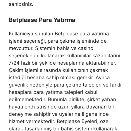
sahipsiniz.
Betplease Para Yatırma
Kullanıcıya sunulan Betplease para yatırma
işlemi seçeneği, para çekme işleminde de
mevcuttur. Sistemin bahis ve casino
seçeneklerini kullanarak kullanıcılar kazançlarını
7/24 hızlı bir şekilde hesaplarına aktarabilirler.
Çekim işlemi sırasında kullanıcının çekmek
istediği hesaba sahip olması gerekir. Ayrıca
güvenlik nedeniyle para çekme talepleri ve farklı
hesaplara para yatırma talepleri kabul
edilmemektedir. Bununla birlikte, şirket yaban
hayatı endüstrisinde uzun yıllara dayanan bir
deneyime sahiptir ve üyelerine il genelinde
hizmet vermektedir. Betplease üyeleri, özel
olarak tasarlanmış bir bahis sistemi kullanarak