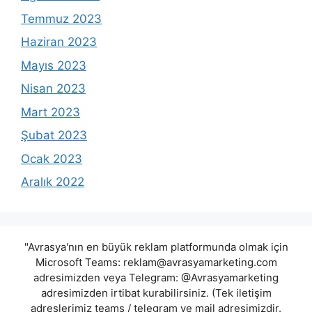
Temmuz 2023
Haziran 2023
Mayıs 2023
Nisan 2023
Mart 2023
Şubat 2023
Ocak 2023
Aralık 2022
"Avrasya'nın en büyük reklam platformunda olmak için
Microsoft Teams:
reklam@avrasyamarketing.com
adresimizden veya Telegram: @Avrasyamarketing
adresimizden irtibat kurabilirsiniz. (Tek iletişim
adreslerimiz teams / telegram ve mail adresimizdir.