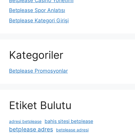
Betplease Casino Yönetimi
Betplease Spor Anlatısı
Betplease Kategori Girişi
Kategoriler
Betplease Promosyonlar
Etiket Bulutu
bahis sitesi betplease
adresi betplease
betplease adres
betplease adresi