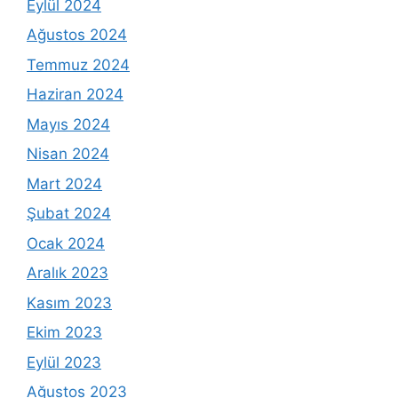
Eylül 2024
Ağustos 2024
Temmuz 2024
Haziran 2024
Mayıs 2024
Nisan 2024
Mart 2024
Şubat 2024
Ocak 2024
Aralık 2023
Kasım 2023
Ekim 2023
Eylül 2023
Ağustos 2023