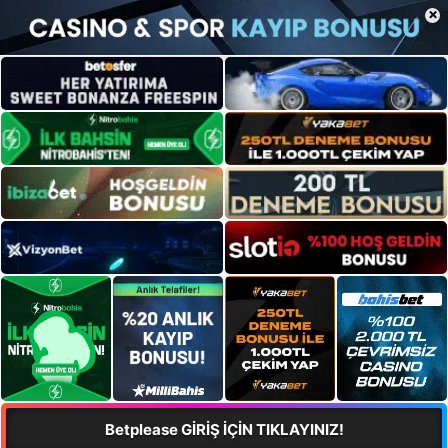
×
Betplease GİRİŞ İÇİN TIKLAYINIZ!