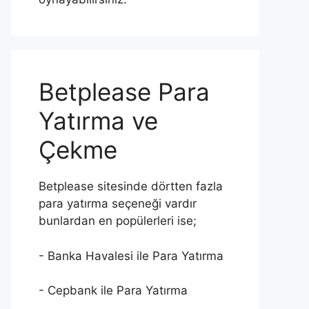
Betplease Para
Yatırma ve
Çekme
Betplease sitesinde dörtten fazla
para yatırma seçeneği vardır
bunlardan en popülerleri ise;
- Banka Havalesi ile Para Yatırma
- Cepbank ile Para Yatırma