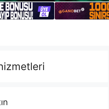
hizmetleri
ın