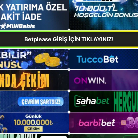
Betplease GİRİŞ İÇİN TIKLAYINIZ!