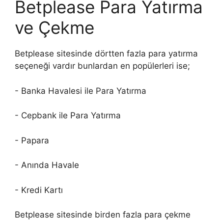
Betplease Para Yatırma
ve Çekme
Betplease sitesinde dörtten fazla para yatırma
seçeneği vardır bunlardan en popülerleri ise;
- Banka Havalesi ile Para Yatırma
- Cepbank ile Para Yatırma
- Papara
- Anında Havale
- Kredi Kartı
Betplease sitesinde birden fazla para çekme