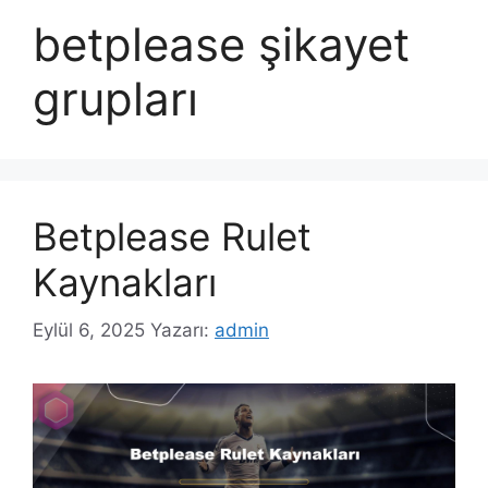
betplease şikayet
grupları
Betplease Rulet
Kaynakları
Eylül 6, 2025
Yazarı:
admin