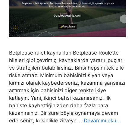
Betplease rulet kaynakları Betplease Roulette
hileleri gibi çevrimiçi kaynaklarda yararlı ipuçları
ve stratejileri bulabilirsiniz. Birisi hepsini tek elle
riske atmaz. Minimum bahisinizi siyah veya
kırmızı olarak kaybederseniz, kazanma şansınızı
artırmak için bahisinizi diğer renkte ikiye
katlayın. Yani, ikinci bahsi kazanırsanız, ilk
bahiste kaybettiğinizden daha fazla para
kazanırsınız. Bir süre böyle oynamaya devam
ederseniz, kesinlikle zirveye …
Devamını oku…