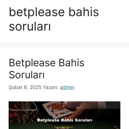
betplease bahis
soruları
Betplease Bahis
Soruları
Şubat 8, 2025
Yazarı:
admin