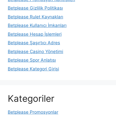
Betplease Gizlilik Politikası
Betplease Rulet Kaynakları
Betplease Kullanıcı İmkanları
Betplease Hesap İşlemleri
Betplease Şaşırtıcı Adres
Betplease Casino Yönetimi
Betplease Spor Anlatısı
Betplease Kategori Girişi
Kategoriler
Betplease Promosyonlar