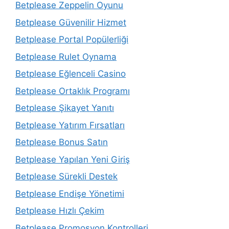
Betplease Zeppelin Oyunu
Betplease Güvenilir Hizmet
Betplease Portal Popülerliği
Betplease Rulet Oynama
Betplease Eğlenceli Casino
Betplease Ortaklık Programı
Betplease Şikayet Yanıtı
Betplease Yatırım Fırsatları
Betplease Bonus Satın
Betplease Yapılan Yeni Giriş
Betplease Sürekli Destek
Betplease Endişe Yönetimi
Betplease Hızlı Çekim
Betplease Promosyon Kontrolleri