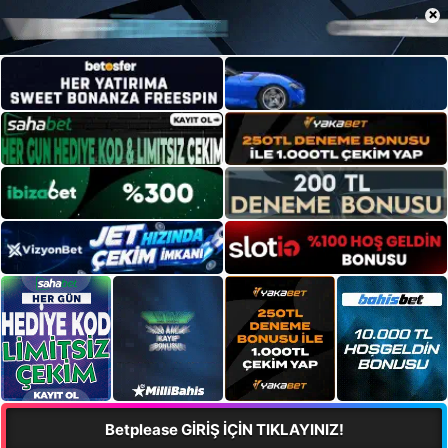
×
Betplease GİRİŞ İÇİN TIKLAYINIZ!