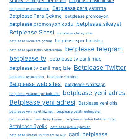
Betplease müşteri hizmetleri
betplease nasil bir site
Betplease para yatırma
betplease oyun ekstraları
Betplease Para Çekme
betplease promosyon
betplease sikayet
betplease promosyon kodu
Betplease Sitesi
betplease slot oyunları
betplease spor bahisleri
betplease sorunlara çözüm
betplease telegram
betplease spor bahis platformları
betplease tv
betplease tv canli maç
Betplease Twitter
betplease tv canli maç izle
betplease uygulaması
betplease vip bahis
Betplease web sitesi
betplease whatsapp
betplease yeni adres
betplease yatırım spor bahisleri
Betplease yeni adresi
Betplease yeni giriş
betplease yeni kayıt hizmeti
betplease çeşitli eğlenceler
betplease üye güvenilirliği beyanı
betplease üyeleri bahisleri i̇ptal
Betplease üyelik
betplease üyelik i̇şlemleri
canli betplease
betplease şifremi unutursam ne olur