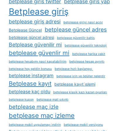
betplease giris twitter
betplease giris yap
Betplease giriş
betplease giriş adresi
betplease girişi nasıl açılır
betplease güncel adres
Betplease Güncel
betplease güncel adresi
betplease güvenilir bahis
Betplease güvenilir mi
betplease güvenilir teknoloji
betplease güvenlir mi
betplease harika vakit
betplease hesabımı nasıl kapatabilirim
betplease hesap ayrıntı
betplease hoş geldin bonusu
betplease hızlı başlangıç ​
betplease instagram
betplease i̇çin ve ödüller nelerdir
Betplease kayıt
betplease kayıt i̇şlemi
betplease kaç oldu
betplease klasik kazı kazan oyunları
betplease kupon
betplease mali sıkıntı
betplease maç izle
betplease maç izleme
betplease mobil uygulamayı i̇ndirin
betplease mobil versiyonu