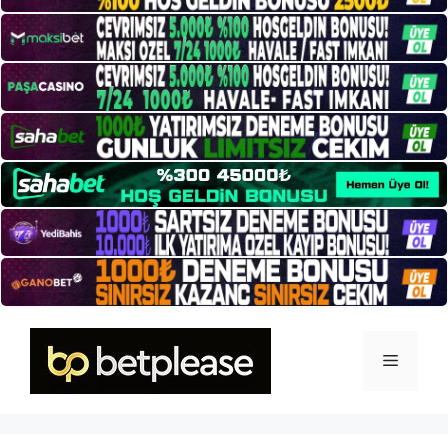
İçeriğe
atla
Menü