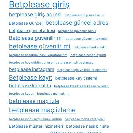
Betplease giriş
betplease giriş adresi
betplease girişi nasıl açılır
betplease güncel adres
Betplease Güncel
betplease güncel adresi
betplease güvenilir bahis
Betplease güvenilir mi
betplease güvenilir teknoloji
betplease güvenlir mi
betplease harika vakit
betplease hesabımı nasıl kapatabilirim
betplease hesap ayrıntı
betplease hoş geldin bonusu
betplease hızlı başlangıç ​
betplease instagram
betplease i̇çin ve ödüller nelerdir
Betplease kayıt
betplease kayıt i̇şlemi
betplease kaç oldu
betplease klasik kazı kazan oyunları
betplease kupon
betplease mali sıkıntı
betplease maç izle
betplease maç izleme
betplease mobil uygulamayı i̇ndirin
betplease mobil versiyonu
Betplease müşteri hizmetleri
betplease nasil bir site