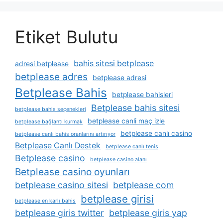
Etiket Bulutu
bahis sitesi betplease
adresi betplease
betplease adres
betplease adresi
Betplease Bahis
betplease bahisleri
Betplease bahis sitesi
betplease bahis seçenekleri
betplease canli maç izle
betplease bağlantı kurmak
betplease canlı casino
betplease canlı bahis oranlarını artırıyor
Betplease Canlı Destek
betplease canlı tenis
Betplease casino
betplease casino alanı
Betplease casino oyunları
betplease casino sitesi
betplease com
betplease girisi
betplease en karlı bahis
betplease giris twitter
betplease giris yap