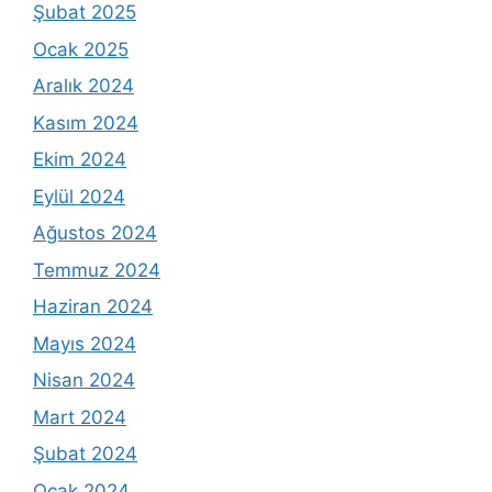
Şubat 2025
Ocak 2025
Aralık 2024
Kasım 2024
Ekim 2024
Eylül 2024
Ağustos 2024
Temmuz 2024
Haziran 2024
Mayıs 2024
Nisan 2024
Mart 2024
Şubat 2024
Ocak 2024