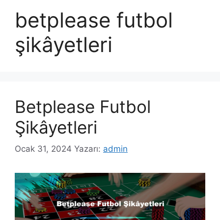
betplease futbol
şikâyetleri
Betplease Futbol
Şikâyetleri
Ocak 31, 2024
Yazarı:
admin