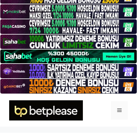
İçeriğe
atla
Menü