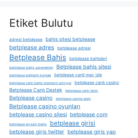
Etiket Bulutu
bahis sitesi betplease
adresi betplease
betplease adres
betplease adresi
Betplease Bahis
betplease bahisleri
Betplease bahis sitesi
betplease bahis seçenekleri
betplease canli maç izle
betplease bağlantı kurmak
betplease canlı casino
betplease canlı bahis oranlarını artırıyor
Betplease Canlı Destek
betplease canlı tenis
Betplease casino
betplease casino alanı
Betplease casino oyunları
betplease casino sitesi
betplease com
betplease girisi
betplease en karlı bahis
betplease giris twitter
betplease giris yap