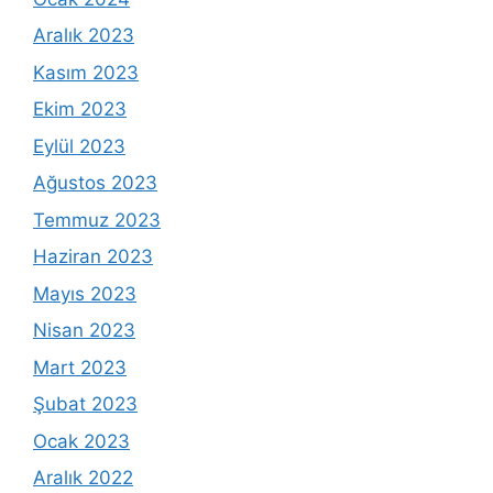
Aralık 2023
Kasım 2023
Ekim 2023
Eylül 2023
Ağustos 2023
Temmuz 2023
Haziran 2023
Mayıs 2023
Nisan 2023
Mart 2023
Şubat 2023
Ocak 2023
Aralık 2022