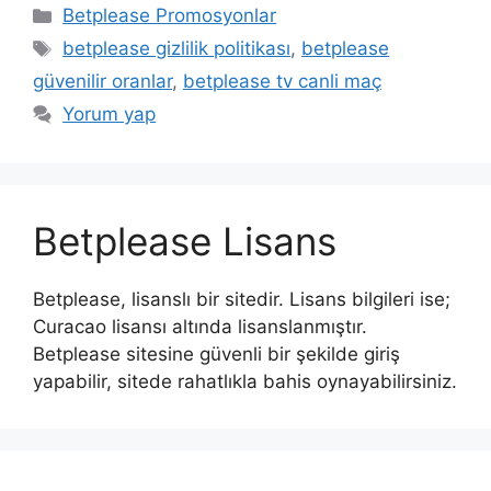
Kategoriler
Betplease Promosyonlar
Etiketler
betplease gizlilik politikası
,
betplease
güvenilir oranlar
,
betplease tv canli maç
Yorum yap
Betplease Lisans
Betplease, lisanslı bir sitedir. Lisans bilgileri ise;
Curacao lisansı altında lisanslanmıştır.
Betplease sitesine güvenli bir şekilde giriş
yapabilir, sitede rahatlıkla bahis oynayabilirsiniz.