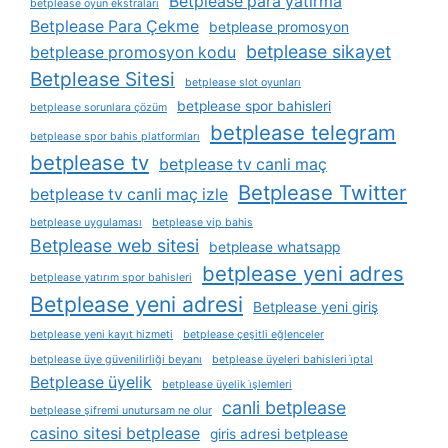
Betplease para yatırma
betplease oyun ekstraları
Betplease Para Çekme
betplease promosyon
betplease sikayet
betplease promosyon kodu
Betplease Sitesi
betplease slot oyunları
betplease spor bahisleri
betplease sorunlara çözüm
betplease telegram
betplease spor bahis platformları
betplease tv
betplease tv canli maç
Betplease Twitter
betplease tv canli maç izle
betplease uygulaması
betplease vip bahis
Betplease web sitesi
betplease whatsapp
betplease yeni adres
betplease yatırım spor bahisleri
Betplease yeni adresi
Betplease yeni giriş
betplease yeni kayıt hizmeti
betplease çeşitli eğlenceler
betplease üye güvenilirliği beyanı
betplease üyeleri bahisleri i̇ptal
Betplease üyelik
betplease üyelik i̇şlemleri
canli betplease
betplease şifremi unutursam ne olur
casino sitesi betplease
giris adresi betplease