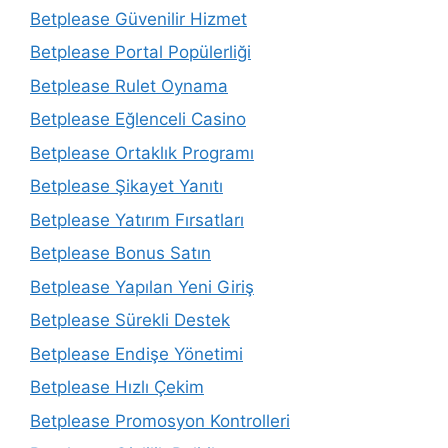
Betplease Güvenilir Hizmet
Betplease Portal Popülerliği
Betplease Rulet Oynama
Betplease Eğlenceli Casino
Betplease Ortaklık Programı
Betplease Şikayet Yanıtı
Betplease Yatırım Fırsatları
Betplease Bonus Satın
Betplease Yapılan Yeni Giriş
Betplease Sürekli Destek
Betplease Endişe Yönetimi
Betplease Hızlı Çekim
Betplease Promosyon Kontrolleri