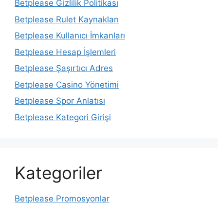
Betplease Gizlilik Politikası
Betplease Rulet Kaynakları
Betplease Kullanıcı İmkanları
Betplease Hesap İşlemleri
Betplease Şaşırtıcı Adres
Betplease Casino Yönetimi
Betplease Spor Anlatısı
Betplease Kategori Girişi
Kategoriler
Betplease Promosyonlar