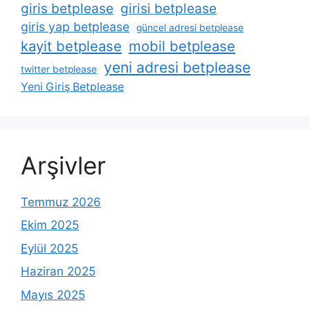
giris betplease
girisi betplease
giris yap betplease
güncel adresi betplease
kayit betplease
mobil betplease
yeni adresi betplease
twitter betplease
Yeni Giriş Betplease
Arşivler
Temmuz 2026
Ekim 2025
Eylül 2025
Haziran 2025
Mayıs 2025