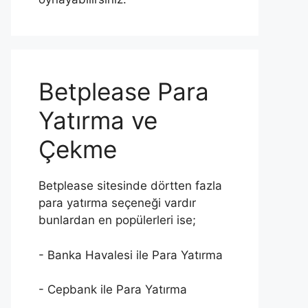
Betplease Para
Yatırma ve
Çekme
Betplease sitesinde dörtten fazla
para yatırma seçeneği vardır
bunlardan en popülerleri ise;
- Banka Havalesi ile Para Yatırma
- Cepbank ile Para Yatırma