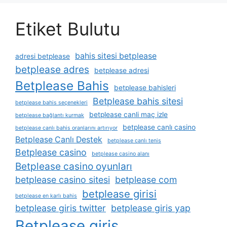
Etiket Bulutu
bahis sitesi betplease
adresi betplease
betplease adres
betplease adresi
Betplease Bahis
betplease bahisleri
Betplease bahis sitesi
betplease bahis seçenekleri
betplease canli maç izle
betplease bağlantı kurmak
betplease canlı casino
betplease canlı bahis oranlarını artırıyor
Betplease Canlı Destek
betplease canlı tenis
Betplease casino
betplease casino alanı
Betplease casino oyunları
betplease casino sitesi
betplease com
betplease girisi
betplease en karlı bahis
betplease giris twitter
betplease giris yap
Betplease giriş