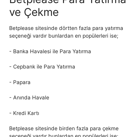
ve Çekme
Betplease sitesinde dörtten fazla para yatırma
seçeneği vardır bunlardan en popülerleri ise;
- Banka Havalesi ile Para Yatırma
- Cepbank ile Para Yatırma
- Papara
- Anında Havale
- Kredi Kartı
Betplease sitesinde birden fazla para çekme
seçeneği vardır bunlardan en popülerleri ise;