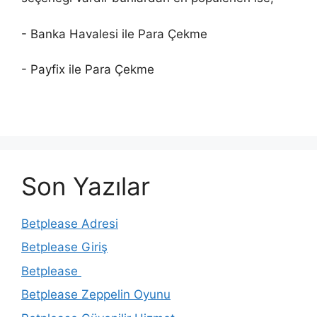
- Banka Havalesi ile Para Çekme
- Payfix ile Para Çekme
Son Yazılar
Betplease Adresi
Betplease Giriş
Betplease
Betplease Zeppelin Oyunu