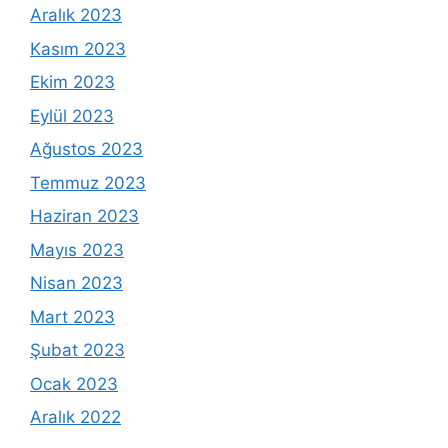
Aralık 2023
Kasım 2023
Ekim 2023
Eylül 2023
Ağustos 2023
Temmuz 2023
Haziran 2023
Mayıs 2023
Nisan 2023
Mart 2023
Şubat 2023
Ocak 2023
Aralık 2022