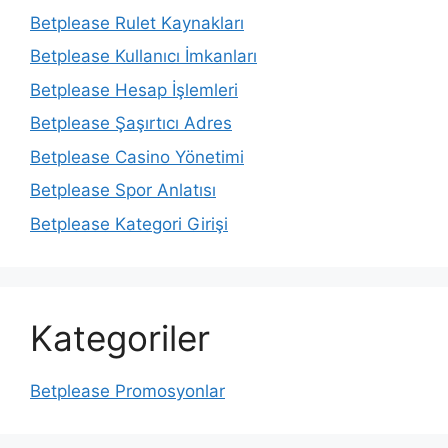
Betplease Rulet Kaynakları
Betplease Kullanıcı İmkanları
Betplease Hesap İşlemleri
Betplease Şaşırtıcı Adres
Betplease Casino Yönetimi
Betplease Spor Anlatısı
Betplease Kategori Girişi
Kategoriler
Betplease Promosyonlar