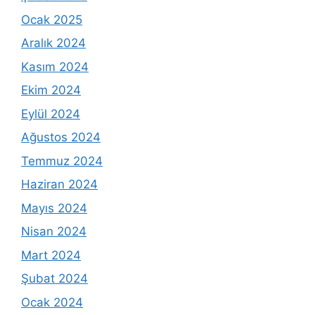
Ocak 2025
Aralık 2024
Kasım 2024
Ekim 2024
Eylül 2024
Ağustos 2024
Temmuz 2024
Haziran 2024
Mayıs 2024
Nisan 2024
Mart 2024
Şubat 2024
Ocak 2024