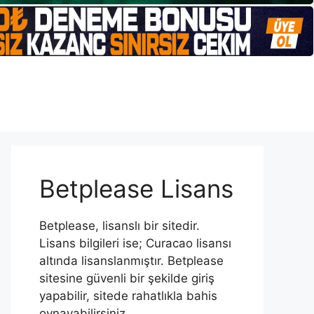
Betplease Lisans
Betplease, lisanslı bir sitedir.
Lisans bilgileri ise; Curacao lisansı
altında lisanslanmıştır. Betplease
sitesine güvenli bir şekilde giriş
yapabilir, sitede rahatlıkla bahis
oynayabilirsiniz.