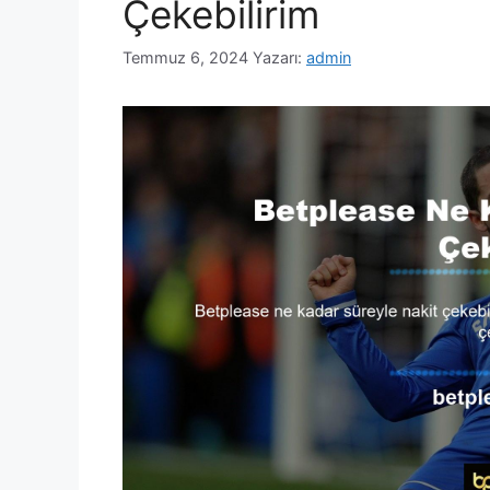
Çekebilirim
Temmuz 6, 2024
Yazarı:
admin