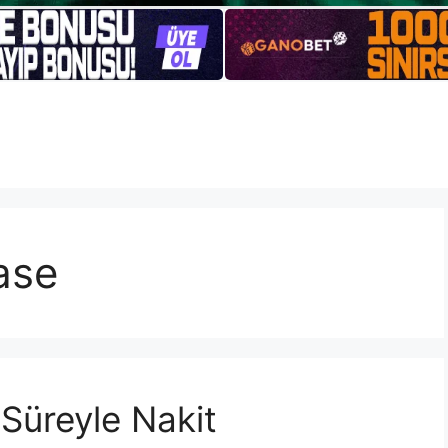
ase
Süreyle Nakit