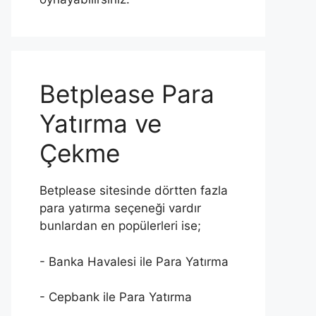
Betplease Para
Yatırma ve
Çekme
Betplease sitesinde dörtten fazla
para yatırma seçeneği vardır
bunlardan en popülerleri ise;
- Banka Havalesi ile Para Yatırma
- Cepbank ile Para Yatırma