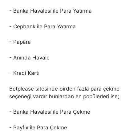
- Banka Havalesi ile Para Yatırma
- Cepbank ile Para Yatırma
- Papara
- Anında Havale
- Kredi Kartı
Betplease sitesinde birden fazla para çekme
seçeneği vardır bunlardan en popülerleri ise;
- Banka Havalesi ile Para Çekme
- Payfix ile Para Çekme