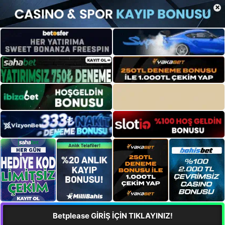
×
Betplease GİRİŞ İÇİN TIKLAYINIZ!