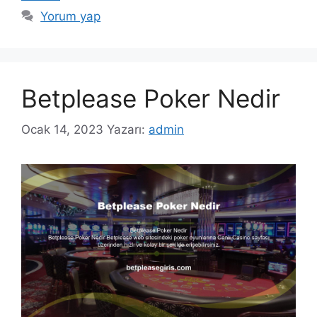
Yorum yap
Betplease Poker Nedir
Ocak 14, 2023
Yazarı:
admin