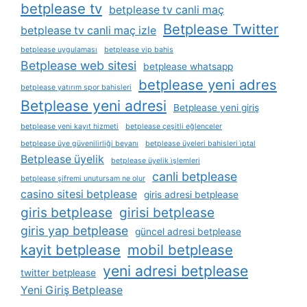
betplease tv
betplease tv canli maç
Betplease Twitter
betplease tv canli maç izle
betplease uygulaması
betplease vip bahis
Betplease web sitesi
betplease whatsapp
betplease yeni adres
betplease yatırım spor bahisleri
Betplease yeni adresi
Betplease yeni giriş
betplease yeni kayıt hizmeti
betplease çeşitli eğlenceler
betplease üye güvenilirliği beyanı
betplease üyeleri bahisleri i̇ptal
Betplease üyelik
betplease üyelik i̇şlemleri
canli betplease
betplease şifremi unutursam ne olur
casino sitesi betplease
giris adresi betplease
giris betplease
girisi betplease
giris yap betplease
güncel adresi betplease
kayit betplease
mobil betplease
yeni adresi betplease
twitter betplease
Yeni Giriş Betplease