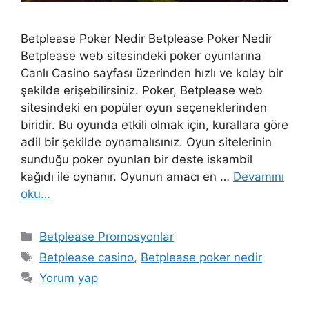
Betplease Poker Nedir Betplease Poker Nedir
Betplease web sitesindeki poker oyunlarına
Canlı Casino sayfası üzerinden hızlı ve kolay bir
şekilde erişebilirsiniz. Poker, Betplease web
sitesindeki en popüler oyun seçeneklerinden
biridir. Bu oyunda etkili olmak için, kurallara göre
adil bir şekilde oynamalısınız. Oyun sitelerinin
sunduğu poker oyunları bir deste iskambil
kağıdı ile oynanır. Oyunun amacı en …
Devamını
oku…
Kategoriler
Betplease Promosyonlar
Etiketler
Betplease casino
,
Betplease poker nedir
Yorum yap