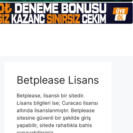
Betplease Lisans
Betplease, lisanslı bir sitedir.
Lisans bilgileri ise; Curacao lisansı
altında lisanslanmıştır. Betplease
sitesine güvenli bir şekilde giriş
yapabilir, sitede rahatlıkla bahis
oynayabilirsiniz.