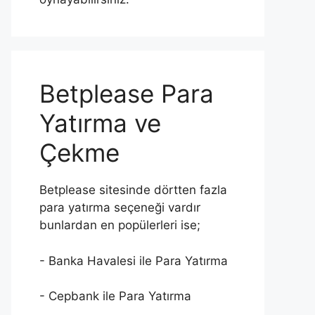
Betplease Para
Yatırma ve
Çekme
Betplease sitesinde dörtten fazla
para yatırma seçeneği vardır
bunlardan en popülerleri ise;
- Banka Havalesi ile Para Yatırma
- Cepbank ile Para Yatırma