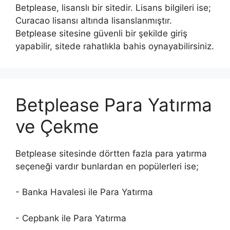
Betplease, lisanslı bir sitedir. Lisans bilgileri ise;
Curacao lisansı altında lisanslanmıştır.
Betplease sitesine güvenli bir şekilde giriş
yapabilir, sitede rahatlıkla bahis oynayabilirsiniz.
Betplease Para Yatırma
ve Çekme
Betplease sitesinde dörtten fazla para yatırma
seçeneği vardır bunlardan en popülerleri ise;
- Banka Havalesi ile Para Yatırma
- Cepbank ile Para Yatırma