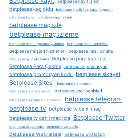
Betplease kayıt
betplease kayıt i̇şlemi
betplease kaç oldu
betplease klasik kazı kazan oyunları
betplease kupon
betplease mali sıkıntı
betplease maç izle
betplease maç izleme
betplease mobil uygulamayı i̇ndirin
betplease mobil versiyonu
Betplease müşteri hizmetleri
betplease nasil bir site
Betplease para yatırma
betplease oyun ekstraları
Betplease Para Çekme
betplease promosyon
betplease sikayet
betplease promosyon kodu
Betplease Sitesi
betplease slot oyunları
betplease spor bahisleri
betplease sorunlara çözüm
betplease telegram
betplease spor bahis platformları
betplease tv
betplease tv canli maç
Betplease Twitter
betplease tv canli maç izle
betplease uygulaması
betplease vip bahis
Betplease web sitesi
betplease whatsapp