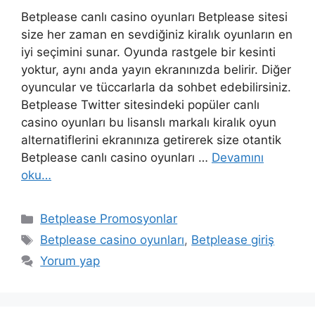
Betplease canlı casino oyunları Betplease sitesi
size her zaman en sevdiğiniz kiralık oyunların en
iyi seçimini sunar. Oyunda rastgele bir kesinti
yoktur, aynı anda yayın ekranınızda belirir. Diğer
oyuncular ve tüccarlarla da sohbet edebilirsiniz.
Betplease Twitter sitesindeki popüler canlı
casino oyunları bu lisanslı markalı kiralık oyun
alternatiflerini ekranınıza getirerek size otantik
Betplease canlı casino oyunları …
Devamını
oku…
Kategoriler
Betplease Promosyonlar
Etiketler
Betplease casino oyunları
,
Betplease giriş
Yorum yap