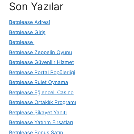
Son Yazılar
Betplease Adresi
Betplease Giriş
Betplease
Betplease Zeppelin Oyunu
Betplease Güvenilir Hizmet
Betplease Portal Popülerliği
Betplease Rulet Oynama
Betplease Eğlenceli Casino
Betplease Ortaklık Programı
Betplease Şikayet Yanıtı
Betplease Yatırım Fırsatları
Betplease Bonus Satın