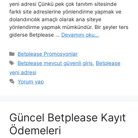
yeni adresi Çünkü pek çok tanıtım sitesinde
farklı site adreslerine yönlendirme yapmak ve
dolandırıcılık amaçlı olarak ana siteye
yönlendirme yapmak mümkündür. Bir şeyler ters
giderse Betplease …
Devamını oku…
Kategoriler
Betplease Promosyonlar
Etiketler
Betplease mevcut güvenli giriş
,
Betplease
yeni adresi
Yorum yap
Güncel Betplease Kayıt
Ödemeleri