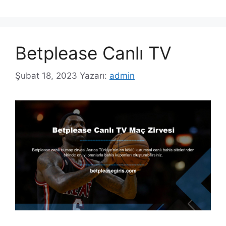
Betplease Canlı TV
Şubat 18, 2023
Yazarı:
admin