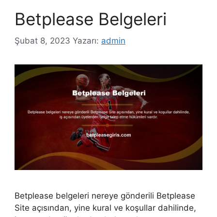
Betplease Belgeleri
Şubat 8, 2023
Yazarı:
admin
Betplease belgeleri nereye gönderili Betplease
Site açısından, yine kural ve koşullar dahilinde,