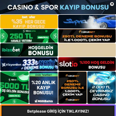
×
Betplease GİRİŞ İÇİN TIKLAYINIZ!