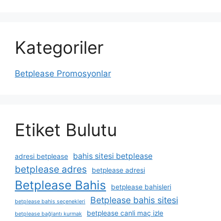
Kategoriler
Betplease Promosyonlar
Etiket Bulutu
bahis sitesi betplease
adresi betplease
betplease adres
betplease adresi
Betplease Bahis
betplease bahisleri
Betplease bahis sitesi
betplease bahis seçenekleri
betplease canli maç izle
betplease bağlantı kurmak