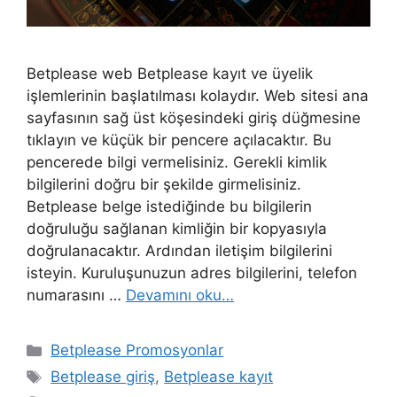
Betplease web Betplease kayıt ve üyelik
işlemlerinin başlatılması kolaydır. Web sitesi ana
sayfasının sağ üst köşesindeki giriş düğmesine
tıklayın ve küçük bir pencere açılacaktır. Bu
pencerede bilgi vermelisiniz. Gerekli kimlik
bilgilerini doğru bir şekilde girmelisiniz.
Betplease belge istediğinde bu bilgilerin
doğruluğu sağlanan kimliğin bir kopyasıyla
doğrulanacaktır. Ardından iletişim bilgilerini
isteyin. Kuruluşunuzun adres bilgilerini, telefon
numarasını …
Devamını oku…
Kategoriler
Betplease Promosyonlar
Etiketler
Betplease giriş
,
Betplease kayıt