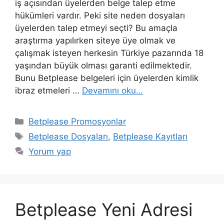
iş açısından üyelerden belge talep etme
hükümleri vardır. Peki site neden dosyaları
üyelerden talep etmeyi seçti? Bu amaçla
araştırma yapılırken siteye üye olmak ve
çalışmak isteyen herkesin Türkiye pazarında 18
yaşından büyük olması garanti edilmektedir.
Bunu Betplease belgeleri için üyelerden kimlik
ibraz etmeleri …
Devamını oku…
Kategoriler
Betplease Promosyonlar
Etiketler
Betplease Dosyaları
,
Betplease Kayıtları
Yorum yap
Betplease Yeni Adresi