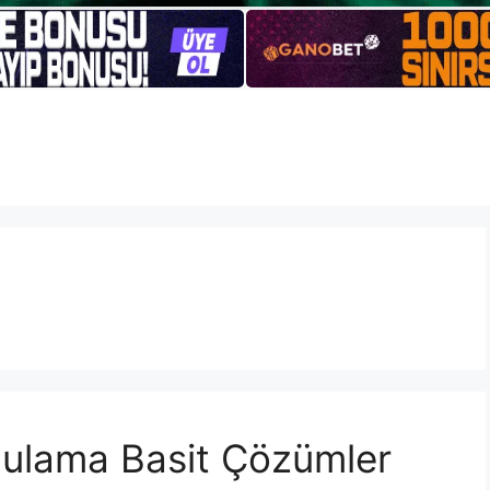
gulama Basit Çözümler