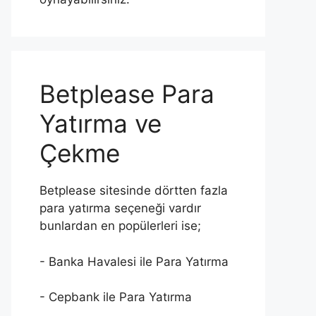
Betplease Para
Yatırma ve
Çekme
Betplease sitesinde dörtten fazla
para yatırma seçeneği vardır
bunlardan en popülerleri ise;
- Banka Havalesi ile Para Yatırma
- Cepbank ile Para Yatırma