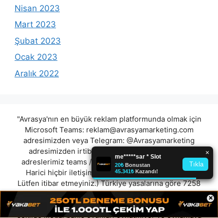
Nisan 2023
Mart 2023
Şubat 2023
Ocak 2023
Aralık 2022
"Avrasya'nın en büyük reklam platformunda olmak için
Microsoft Teams:
reklam@avrasyamarketing.com
adresimizden veya Telegram: @Avrasyamarketing
adresimizden irtibat kurabilirsiniz. (Tek iletişim
adreslerimiz teams / telegram ve mail adresimizdir.
Harici hiçbir iletişim adresimiz bulunmamaktadır.
Lütfen itibar etmeyiniz.) Türkiye yasalarına göre 7258
sayılı kanun uyarınca yasa dışı bahis oynamanın
×
cezaları mevcuttur. Şu an bulunduğunuz site hiç bir
şekilde illegal bahis oyunları oynatmıyor ve oynamaya