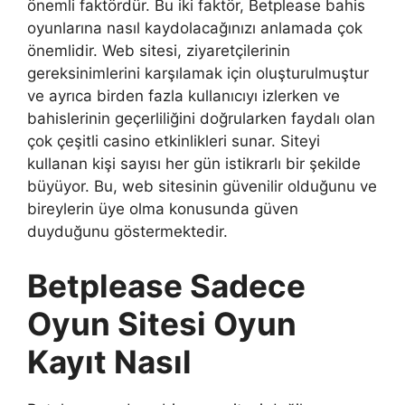
önemli faktördür. Bu iki faktör, Betplease bahis
oyunlarına nasıl kaydolacağınızı anlamada çok
önemlidir. Web sitesi, ziyaretçilerinin
gereksinimlerini karşılamak için oluşturulmuştur
ve ayrıca birden fazla kullanıcıyı izlerken ve
bahislerinin geçerliliğini doğrularken faydalı olan
çok çeşitli casino etkinlikleri sunar. Siteyi
kullanan kişi sayısı her gün istikrarlı bir şekilde
büyüyor. Bu, web sitesinin güvenilir olduğunu ve
bireylerin üye olma konusunda güven
duyduğunu göstermektedir.
Betplease Sadece
Oyun Sitesi Oyun
Kayıt Nasıl