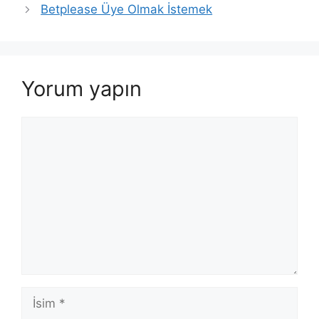
Betplease Üye Olmak İstemek
Yorum yapın
Yorum
İsim