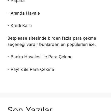
- Papara
- Anında Havale
- Kredi Kartı
Betplease sitesinde birden fazla para çekme
seçeneği vardır bunlardan en popülerleri ise;
- Banka Havalesi ile Para Çekme
- Payfix ile Para Çekme
Son Yazılar