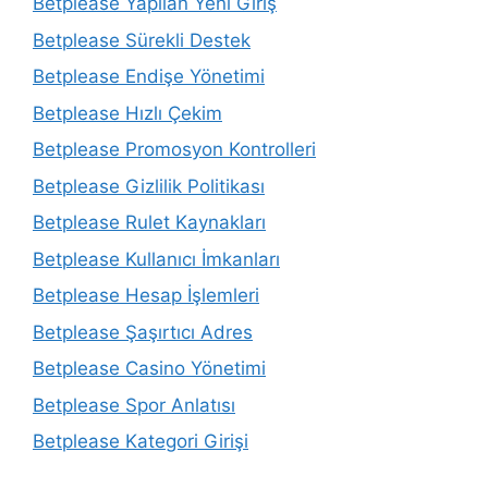
Betplease Yapılan Yeni Giriş
Betplease Sürekli Destek
Betplease Endişe Yönetimi
Betplease Hızlı Çekim
Betplease Promosyon Kontrolleri
Betplease Gizlilik Politikası
Betplease Rulet Kaynakları
Betplease Kullanıcı İmkanları
Betplease Hesap İşlemleri
Betplease Şaşırtıcı Adres
Betplease Casino Yönetimi
Betplease Spor Anlatısı
Betplease Kategori Girişi