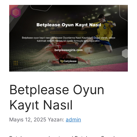
Betplease Oyun
Kayıt Nasıl
Mayıs 12, 2025
Yazarı:
admin