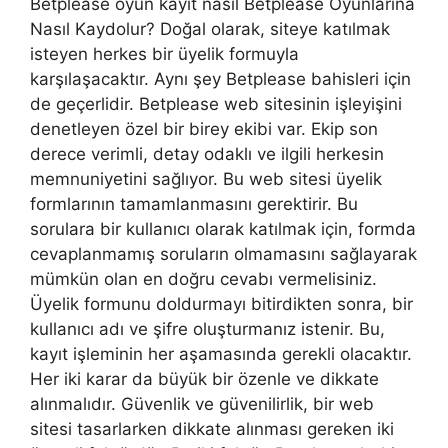
Betplease oyun kayıt nasıl Betplease Oyunlarına
Nasıl Kaydolur? Doğal olarak, siteye katılmak
isteyen herkes bir üyelik formuyla
karşılaşacaktır. Aynı şey Betplease bahisleri için
de geçerlidir. Betplease web sitesinin işleyişini
denetleyen özel bir birey ekibi var. Ekip son
derece verimli, detay odaklı ve ilgili herkesin
memnuniyetini sağlıyor. Bu web sitesi üyelik
formlarının tamamlanmasını gerektirir. Bu
sorulara bir kullanıcı olarak katılmak için, formda
cevaplanmamış soruların olmamasını sağlayarak
mümkün olan en doğru cevabı vermelisiniz.
Üyelik formunu doldurmayı bitirdikten sonra, bir
kullanıcı adı ve şifre oluşturmanız istenir. Bu,
kayıt işleminin her aşamasında gerekli olacaktır.
Her iki karar da büyük bir özenle ve dikkate
alınmalıdır. Güvenlik ve güvenilirlik, bir web
sitesi tasarlarken dikkate alınması gereken iki