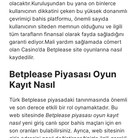
olacaktır.Kuruluşundan bu yana on binlerce
kullanıcının dikkatini çeken bu yüksek donanımlı
çevrimiçi bahis platformu, önemli sayıda
kullanıcının siteden memnun olduğunu ve ilgili
tüm tarafların finansal olarak fayda sağladığını
garanti ediyor.Mali yardım sağlamada cömert
olan Casino’da Betplease site oyunlarına nasıl
kaydedilir.
Betplease Piyasası Oyun
Kayıt Nasıl
Türk Betplease piyasadaki tanınmasında önemli
ve son derece etkili bir rol oynamaktadır. Bu
web sitesinde
Betplease piyasası oyun kayıt
nasıl
yeni giriş canlı spor bahis maçları için en
son oranları bulabilirsiniz. Ayrıca, web sitesinin