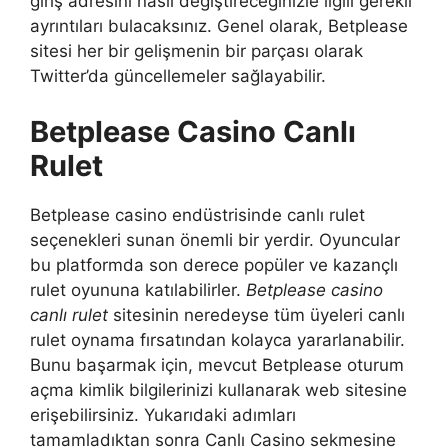
giriş adresini nasıl değiştireceğinizle ilgili gerekli
ayrıntıları bulacaksınız. Genel olarak, Betplease
sitesi her bir gelişmenin bir parçası olarak
Twitter’da güncellemeler sağlayabilir.
Betplease Casino Canlı
Rulet
Betplease casino endüstrisinde canlı rulet
seçenekleri sunan önemli bir yerdir. Oyuncular
bu platformda son derece popüler ve kazançlı
rulet oyununa katılabilirler.
Betplease casino
canlı rulet
sitesinin neredeyse tüm üyeleri canlı
rulet oynama fırsatından kolayca yararlanabilir.
Bunu başarmak için, mevcut Betplease oturum
açma kimlik bilgilerinizi kullanarak web sitesine
erişebilirsiniz. Yukarıdaki adımları
tamamladıktan sonra Canlı Casino sekmesine