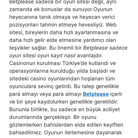
Betplease sadece bir oyun sitesi değil, aynı
zamanda ek bonuslar da sunuyor.Oyunun
heyecanına tanık olmaya ve heyecan verici
pozisyonları tahmin etmeye hevesliyiz. Web
sitesi, bireylerin daha hızlı ayarlanmasına ve
daha hızlı gelir elde etmesine yardımcı olan
teşvikler sağlar. Bu önemli bir
Betplease sadece
oyun sitesi oyun kayıt nasıl
avantajdır.
Casinonun kurulması Türkiye’de kutlandı ve
operasyonlarına kurulduğu yılda başladı ve
sitedeki casino oyunlarından hoşlanan tüm
oyunculara sevinç getirdi. Bu talep genellikle
para almayı veya para almayı
Betplease
içerir
ve bir şeye kaydolurken genellikle gereklidir.
Bununla birlikte, bu sadece en büyük aciliyet
durumlarında gerçekleşir. Bir oyunu
gözlemlerken bahislerden elde edilen keyiften
bahsedilmez. Oyunun ilerlemesine dayanarak