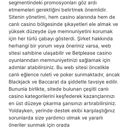
segmentindeki promosyonları göz ardı
etmemeleri gerektiğini belirtmek önemlidir.
Sitenin yönetimi, hem casino alanında hem de
canlı casino bölgesinde şikayetleri ele almak ve
yüksek düzeyde üye memnuniyetini korumak
için her türlü çabayı gösterdi. Şirket hakkında
herhangi bir yorum veya öneriniz varsa, web
sitesi sahibine ulaşabilir ve Betplease casino
oyunlarından memnuniyetinizi sağlamak için
adımlar atabilirsiniz. Bu web sitesi öncelikle
canlı eğlence ruleti ve poker sunmaktadır, ancak
Blackjack ve Baccarat da şiddetle tavsiye edilir.
Bununla birlikte, sitede bulunan çeşitli canlı
casino kategorilerini keşfederek kazançlarınızı
en üst düzeye çıkarma şansınızı artırabilirsiniz.
Yoldayken, yerinde destek ekibi karşılaştığınız
sorunlarda size yardımcı olmak ve yararlı
öneriler sunmak için orada