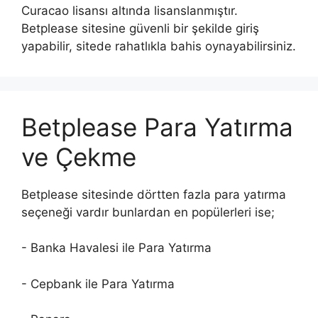
Curacao lisansı altında lisanslanmıştır.
Betplease sitesine güvenli bir şekilde giriş
yapabilir, sitede rahatlıkla bahis oynayabilirsiniz.
Betplease Para Yatırma
ve Çekme
Betplease sitesinde dörtten fazla para yatırma
seçeneği vardır bunlardan en popülerleri ise;
- Banka Havalesi ile Para Yatırma
- Cepbank ile Para Yatırma