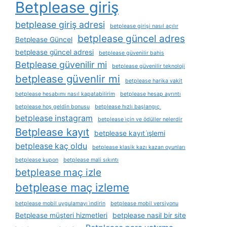
Betplease giriş
betplease giriş adresi
betplease girişi nasıl açılır
betplease güncel adres
Betplease Güncel
betplease güncel adresi
betplease güvenilir bahis
Betplease güvenilir mi
betplease güvenilir teknoloji
betplease güvenlir mi
betplease harika vakit
betplease hesabımı nasıl kapatabilirim
betplease hesap ayrıntı
betplease hoş geldin bonusu
betplease hızlı başlangıç ​
betplease instagram
betplease i̇çin ve ödüller nelerdir
Betplease kayıt
betplease kayıt i̇şlemi
betplease kaç oldu
betplease klasik kazı kazan oyunları
betplease kupon
betplease mali sıkıntı
betplease maç izle
betplease maç izleme
betplease mobil uygulamayı i̇ndirin
betplease mobil versiyonu
Betplease müşteri hizmetleri
betplease nasil bir site