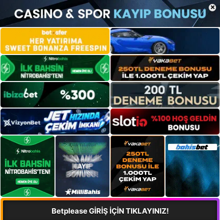
×
Betplease GİRİŞ İÇİN TIKLAYINIZ!