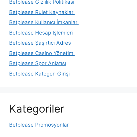
Betplease Gizlilik Politikası
Betplease Rulet Kaynakları
Betplease Kullanıcı İmkanları
Betplease Hesap İşlemleri
Betplease Şaşırtıcı Adres
Betplease Casino Yönetimi
Betplease Spor Anlatısı
Betplease Kategori Girişi
Kategoriler
Betplease Promosyonlar