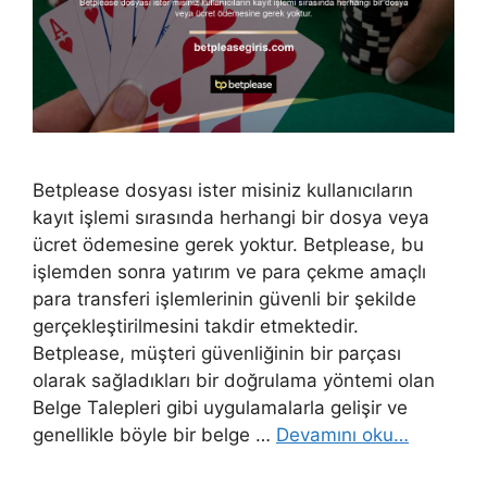
Betplease dosyası ister misiniz kullanıcıların
kayıt işlemi sırasında herhangi bir dosya veya
ücret ödemesine gerek yoktur. Betplease, bu
işlemden sonra yatırım ve para çekme amaçlı
para transferi işlemlerinin güvenli bir şekilde
gerçekleştirilmesini takdir etmektedir.
Betplease, müşteri güvenliğinin bir parçası
olarak sağladıkları bir doğrulama yöntemi olan
Belge Talepleri gibi uygulamalarla gelişir ve
genellikle böyle bir belge …
Devamını oku…