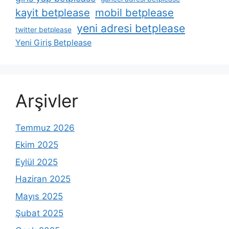
kayit betplease
mobil betplease
yeni adresi betplease
twitter betplease
Yeni Giriş Betplease
Arşivler
Temmuz 2026
Ekim 2025
Eylül 2025
Haziran 2025
Mayıs 2025
Şubat 2025