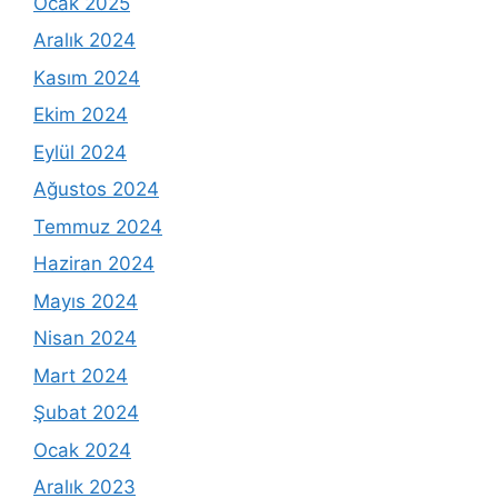
Ocak 2025
Aralık 2024
Kasım 2024
Ekim 2024
Eylül 2024
Ağustos 2024
Temmuz 2024
Haziran 2024
Mayıs 2024
Nisan 2024
Mart 2024
Şubat 2024
Ocak 2024
Aralık 2023