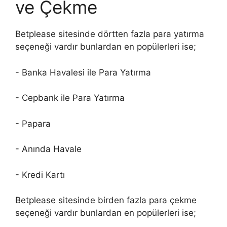
ve Çekme
Betplease sitesinde dörtten fazla para yatırma
seçeneği vardır bunlardan en popülerleri ise;
- Banka Havalesi ile Para Yatırma
- Cepbank ile Para Yatırma
- Papara
- Anında Havale
- Kredi Kartı
Betplease sitesinde birden fazla para çekme
seçeneği vardır bunlardan en popülerleri ise;