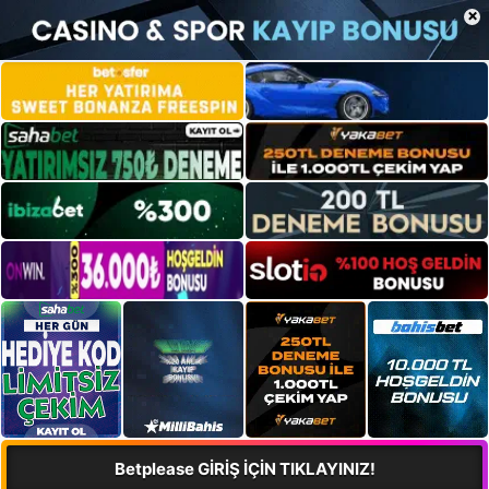
×
Betplease GİRİŞ İÇİN TIKLAYINIZ!