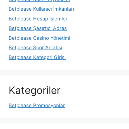
Betplease Kullanıcı İmkanları
Betplease Hesap İşlemleri
Betplease Şaşırtıcı Adres
Betplease Casino Yönetimi
Betplease Spor Anlatısı
Betplease Kategori Girişi
Kategoriler
Betplease Promosyonlar