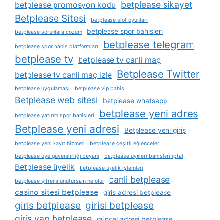
betplease sikayet
betplease promosyon kodu
Betplease Sitesi
betplease slot oyunları
betplease spor bahisleri
betplease sorunlara çözüm
betplease telegram
betplease spor bahis platformları
betplease tv
betplease tv canli maç
Betplease Twitter
betplease tv canli maç izle
betplease uygulaması
betplease vip bahis
Betplease web sitesi
betplease whatsapp
betplease yeni adres
betplease yatırım spor bahisleri
Betplease yeni adresi
Betplease yeni giriş
betplease yeni kayıt hizmeti
betplease çeşitli eğlenceler
betplease üye güvenilirliği beyanı
betplease üyeleri bahisleri i̇ptal
Betplease üyelik
betplease üyelik i̇şlemleri
canli betplease
betplease şifremi unutursam ne olur
casino sitesi betplease
giris adresi betplease
giris betplease
girisi betplease
giris yap betplease
güncel adresi betplease