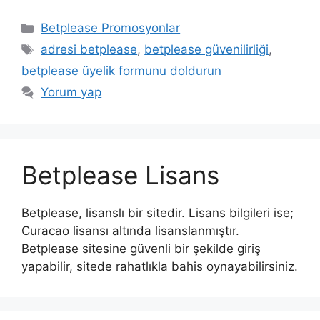
Kategoriler
Betplease Promosyonlar
Etiketler
adresi betplease
,
betplease güvenilirliği
,
betplease üyelik formunu doldurun
Yorum yap
Betplease Lisans
Betplease, lisanslı bir sitedir. Lisans bilgileri ise;
Curacao lisansı altında lisanslanmıştır.
Betplease sitesine güvenli bir şekilde giriş
yapabilir, sitede rahatlıkla bahis oynayabilirsiniz.