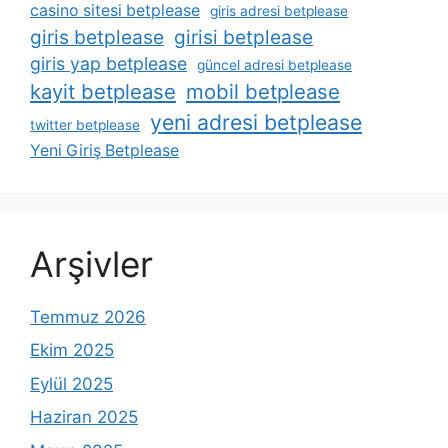
casino sitesi betplease
giris adresi betplease
giris betplease
girisi betplease
giris yap betplease
güncel adresi betplease
kayit betplease
mobil betplease
yeni adresi betplease
twitter betplease
Yeni Giriş Betplease
Arşivler
Temmuz 2026
Ekim 2025
Eylül 2025
Haziran 2025