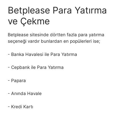
Betplease Para Yatırma
ve Çekme
Betplease sitesinde dörtten fazla para yatırma
seçeneği vardır bunlardan en popülerleri ise;
- Banka Havalesi ile Para Yatırma
- Cepbank ile Para Yatırma
- Papara
- Anında Havale
- Kredi Kartı