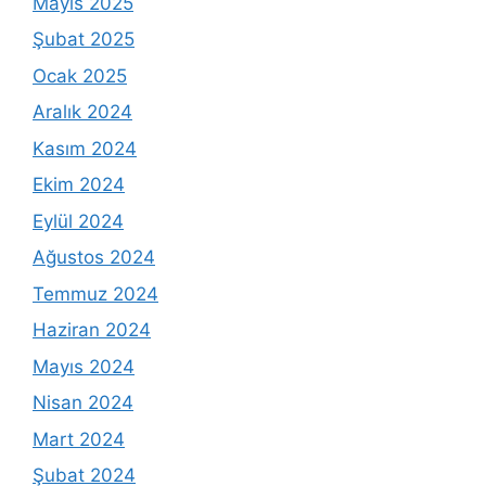
Mayıs 2025
Şubat 2025
Ocak 2025
Aralık 2024
Kasım 2024
Ekim 2024
Eylül 2024
Ağustos 2024
Temmuz 2024
Haziran 2024
Mayıs 2024
Nisan 2024
Mart 2024
Şubat 2024