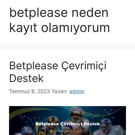
betplease neden
kayıt olamıyorum
Betplease Çevrimiçi
Destek
Temmuz 8, 2023
Yazarı:
admin