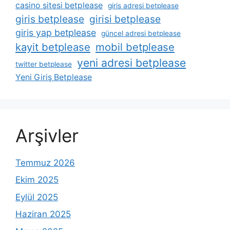
casino sitesi betplease
giris adresi betplease
giris betplease
girisi betplease
giris yap betplease
güncel adresi betplease
kayit betplease
mobil betplease
yeni adresi betplease
twitter betplease
Yeni Giriş Betplease
Arşivler
Temmuz 2026
Ekim 2025
Eylül 2025
Haziran 2025