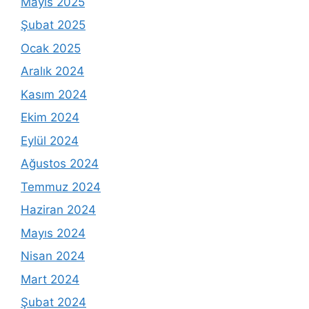
Mayıs 2025
Şubat 2025
Ocak 2025
Aralık 2024
Kasım 2024
Ekim 2024
Eylül 2024
Ağustos 2024
Temmuz 2024
Haziran 2024
Mayıs 2024
Nisan 2024
Mart 2024
Şubat 2024