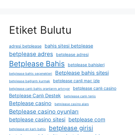
Etiket Bulutu
bahis sitesi betplease
adresi betplease
betplease adres
betplease adresi
Betplease Bahis
betplease bahisleri
Betplease bahis sitesi
betplease bahis seçenekleri
betplease canli maç izle
betplease bağlantı kurmak
betplease canlı casino
betplease canlı bahis oranlarını artırıyor
Betplease Canlı Destek
betplease canlı tenis
Betplease casino
betplease casino alanı
Betplease casino oyunları
betplease casino sitesi
betplease com
betplease girisi
betplease en karlı bahis