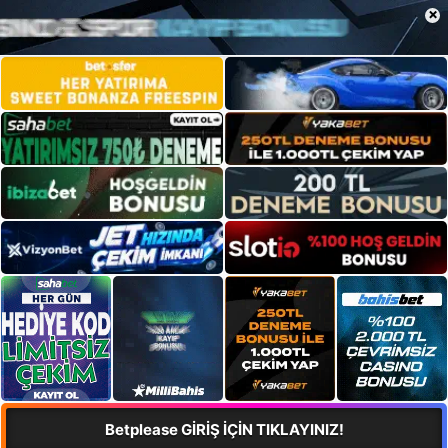
×
Betplease GİRİŞ İÇİN TIKLAYINIZ!