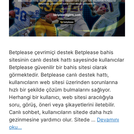
Betplease çevrimiçi destek Betplease bahis
sitesinin canlı destek hattı sayesinde kullanıcılar
Betplease güvenilir bir bahis sitesi olarak
görmektedir. Betplease canlı destek hattı,
kullanıcıların web sitesi üzerinden sorunlarına
hızlı bir şekilde çözüm bulmalarını sağlıyor.
Herhangi bir kullanıcı, web sitesi aracılığıyla
soru, görüş, öneri veya şikayetlerini iletebilir.
Canlı sohbet, kullanıcıların sitede daha hızlı
gezinmesine yardımcı olur. Sitede …
Devamını
oku…