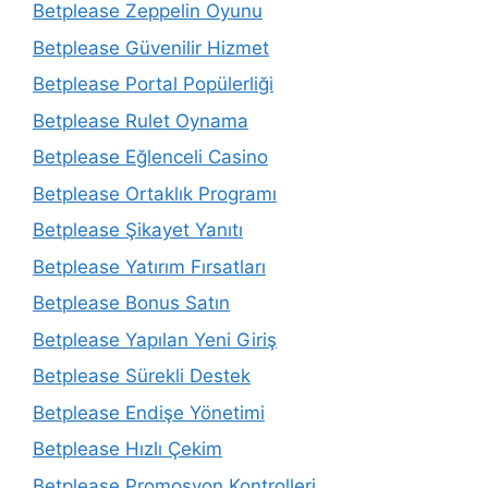
Betplease Zeppelin Oyunu
Betplease Güvenilir Hizmet
Betplease Portal Popülerliği
Betplease Rulet Oynama
Betplease Eğlenceli Casino
Betplease Ortaklık Programı
Betplease Şikayet Yanıtı
Betplease Yatırım Fırsatları
Betplease Bonus Satın
Betplease Yapılan Yeni Giriş
Betplease Sürekli Destek
Betplease Endişe Yönetimi
Betplease Hızlı Çekim
Betplease Promosyon Kontrolleri