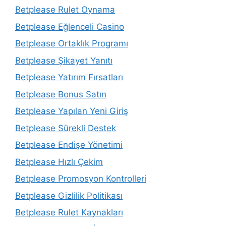
Betplease Rulet Oynama
Betplease Eğlenceli Casino
Betplease Ortaklık Programı
Betplease Şikayet Yanıtı
Betplease Yatırım Fırsatları
Betplease Bonus Satın
Betplease Yapılan Yeni Giriş
Betplease Sürekli Destek
Betplease Endişe Yönetimi
Betplease Hızlı Çekim
Betplease Promosyon Kontrolleri
Betplease Gizlilik Politikası
Betplease Rulet Kaynakları