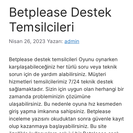
Betplease Destek
Temsilcileri
Nisan 26, 2023
Yazarı:
admin
Betplease destek temsilcileri Oyunu oynarken
karşılaşabileceğiniz her türlü soru veya teknik
sorun için de yardım alabilirsiniz. Müşteri
hizmetleri temsilcilerimiz 7/24 teknik destek
sağlamaktadır. Sizin için uygun olan herhangi bir
zamanda probleminizin çözümüne
ulaşabilirsiniz. Bu nedenle oyuna hız kesmeden
giriş yapma imkanına sahipsiniz. Betplease
inceleme yazısını okuduktan sonra güvenle kayıt
olup kazanmaya başlayabilirsiniz. Bu site