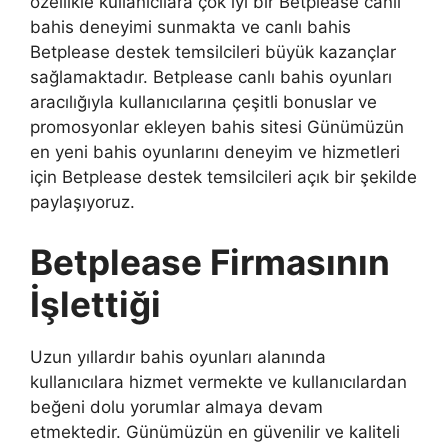
özellikle kullanıcılara çok iyi bir Betplease canlı
bahis deneyimi sunmakta ve canlı bahis
Betplease destek temsilcileri büyük kazançlar
sağlamaktadır. Betplease canlı bahis oyunları
aracılığıyla kullanıcılarına çeşitli bonuslar ve
promosyonlar ekleyen bahis sitesi Günümüzün
en yeni bahis oyunlarını deneyim ve hizmetleri
için Betplease destek temsilcileri açık bir şekilde
paylaşıyoruz.
Betplease Firmasının
İşlettiği
Uzun yıllardır bahis oyunları alanında
kullanıcılara hizmet vermekte ve kullanıcılardan
beğeni dolu yorumlar almaya devam
etmektedir. Günümüzün en güvenilir ve kaliteli