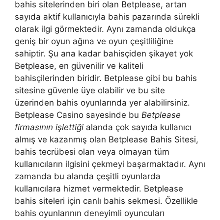
bahis sitelerinden biri olan Betplease, artan
sayıda aktif kullanıcıyla bahis pazarında sürekli
olarak ilgi görmektedir. Aynı zamanda oldukça
geniş bir oyun ağına ve oyun çeşitliliğine
sahiptir. Şu ana kadar bahisçiden şikayet yok
Betplease, en güvenilir ve kaliteli
bahisçilerinden biridir. Betplease gibi bu bahis
sitesine güvenle üye olabilir ve bu site
üzerinden bahis oyunlarında yer alabilirsiniz.
Betplease Casino sayesinde bu
Betplease
firmasının işlettiği
alanda çok sayıda kullanıcı
almış ve kazanmış olan Betplease Bahis Sitesi,
bahis tecrübesi olan veya olmayan tüm
kullanıcıların ilgisini çekmeyi başarmaktadır. Aynı
zamanda bu alanda çeşitli oyunlarda
kullanıcılara hizmet vermektedir. Betplease
bahis siteleri için canlı bahis sekmesi. Özellikle
bahis oyunlarının deneyimli oyuncuları