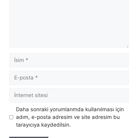
İsim
E-
posta
İnternet
sitesi
Daha sonraki yorumlarımda kullanılması için
adım, e-posta adresim ve site adresim bu
tarayıcıya kaydedilsin.