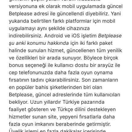
versiyonuna ek olarak mobil uygulamada güncel
Betplease adresi ile güncellendi diyebiliriz. Yani
yukarıda belirtilen farklı platformlar için mobil
uygulamayı aynı şekilde cihazınıza
indirebilirsiniz. Android ve iOS işletim
Betplease
şu anki konumu hakkında
için iki farklı paket
halinde sunulan hizmet, güncellenen tüm yenilik
ve özellikleri bir arada sunuyor. Böylece birçok
bonus seçeneği ile kullanıcı dostu bir arayüz ile
cep telefonunuzda daha fazla oyun oynama
fırsatının tadını çıkarabilirsiniz. Son zamanların
en popüler bahis şirketlerinden biri olan
Betplease, güncel adreslerinde tüm kullanıcıları
bekliyor. Uzun yıllardır Türkiye pazarında
faaliyet gösteren ve Türkçe dilini destekleyen
hizmetler sunan site, yepyeni fırsatlarla daha
fazla oyun imkanını beraberinde getirmiştir.
Üyelik işlemi en fazla dakikalar içerisinde