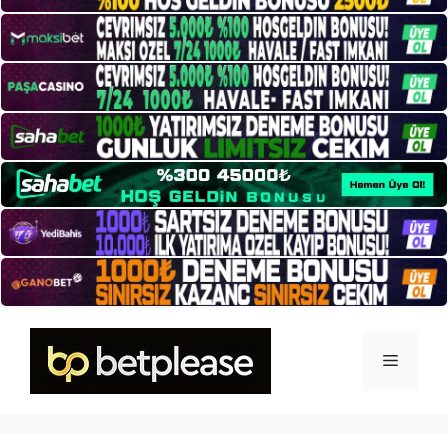
İçeriğe
atla
Menü