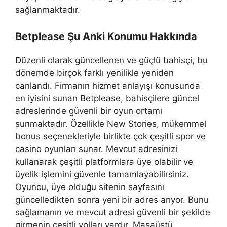
sağlanmaktadır.
Betplease Şu Anki Konumu Hakkında
Düzenli olarak güncellenen ve güçlü bahisçi, bu
dönemde birçok farklı yenilikle yeniden
canlandı. Firmanın hizmet anlayışı konusunda
en iyisini sunan Betplease, bahisçilere güncel
adreslerinde güvenli bir oyun ortamı
sunmaktadır. Özellikle New Stories, mükemmel
bonus seçenekleriyle birlikte çok çeşitli spor ve
casino oyunları sunar. Mevcut adresinizi
kullanarak çeşitli platformlara üye olabilir ve
üyelik işlemini güvenle tamamlayabilirsiniz.
Oyuncu, üye olduğu sitenin sayfasını
güncelledikten sonra yeni bir adres arıyor. Bunu
sağlamanın ve mevcut adresi güvenli bir şekilde
girmenin çeşitli yolları vardır. Masaüstü