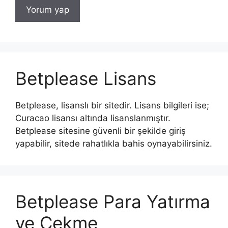
Betplease Lisans
Betplease, lisanslı bir sitedir. Lisans bilgileri ise;
Curacao lisansı altında lisanslanmıştır.
Betplease sitesine güvenli bir şekilde giriş
yapabilir, sitede rahatlıkla bahis oynayabilirsiniz.
Betplease Para Yatırma
ve Çekme