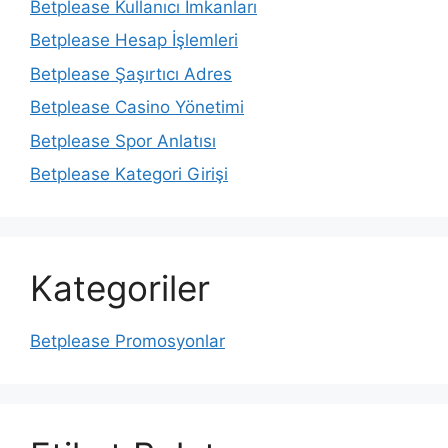
Betplease Kullanıcı İmkanları
Betplease Hesap İşlemleri
Betplease Şaşırtıcı Adres
Betplease Casino Yönetimi
Betplease Spor Anlatısı
Betplease Kategori Girişi
Kategoriler
Betplease Promosyonlar