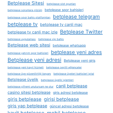
Betplease Sitesi
betplease slot oyunları
betplease spor bahisleri
betplease sorunlara çözüm
betplease telegram
betplease spor bahis platformları
betplease tv
betplease tv canli maç
Betplease Twitter
betplease tv canli maç izle
betplease uygulaması
betplease vip bahis
Betplease web sitesi
betplease whatsapp
betplease yeni adres
betplease yatırım spor bahisleri
Betplease yeni adresi
Betplease yeni giriş
betplease yeni kayıt hizmeti
betplease çeşitli eğlenceler
betplease üye güvenilirliği beyanı
betplease üyeleri bahisleri i̇ptal
Betplease üyelik
betplease üyelik i̇şlemleri
canli betplease
betplease şifremi unutursam ne olur
casino sitesi betplease
giris adresi betplease
giris betplease
girisi betplease
giris yap betplease
güncel adresi betplease
kayit betplease
mobil betplease