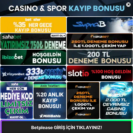
×
Betplease GİRİŞ İÇİN TIKLAYINIZ!