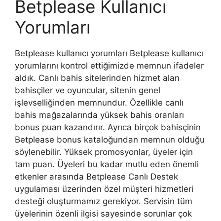
Betplease Kullanıcı
Yorumları
Betplease kullanıcı yorumları Betplease kullanıcı
yorumlarını kontrol ettiğimizde memnun ifadeler
aldık. Canlı bahis sitelerinden hizmet alan
bahisçiler ve oyuncular, sitenin genel
işlevselliğinden memnundur. Özellikle canlı
bahis mağazalarında yüksek bahis oranları
bonus puan kazandırır. Ayrıca birçok bahisçinin
Betplease bonus kataloğundan memnun olduğu
söylenebilir. Yüksek promosyonlar, üyeler için
tam puan. Üyeleri bu kadar mutlu eden önemli
etkenler arasında Betplease Canlı Destek
uygulaması üzerinden özel müşteri hizmetleri
desteği oluşturmamız gerekiyor. Servisin tüm
üyelerinin özenli ilgisi sayesinde sorunlar çok