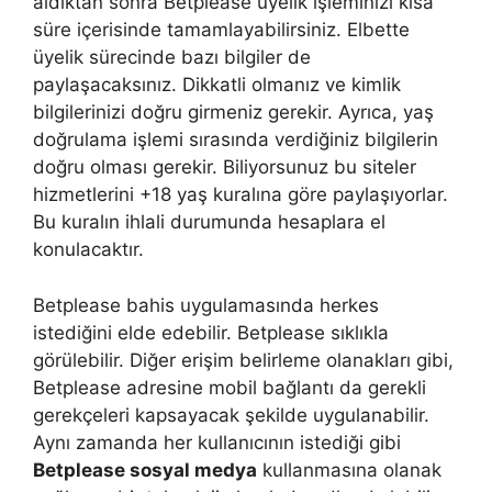
aldıktan sonra Betplease üyelik işleminizi kısa
süre içerisinde tamamlayabilirsiniz. Elbette
üyelik sürecinde bazı bilgiler de
paylaşacaksınız. Dikkatli olmanız ve kimlik
bilgilerinizi doğru girmeniz gerekir. Ayrıca, yaş
doğrulama işlemi sırasında verdiğiniz bilgilerin
doğru olması gerekir. Biliyorsunuz bu siteler
hizmetlerini +18 yaş kuralına göre paylaşıyorlar.
Bu kuralın ihlali durumunda hesaplara el
konulacaktır.
Betplease bahis uygulamasında herkes
istediğini elde edebilir. Betplease sıklıkla
görülebilir. Diğer erişim belirleme olanakları gibi,
Betplease adresine mobil bağlantı da gerekli
gerekçeleri kapsayacak şekilde uygulanabilir.
Aynı zamanda her kullanıcının istediği gibi
Betplease sosyal medya
kullanmasına olanak