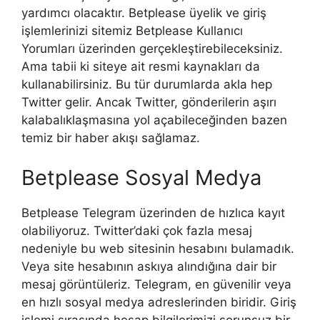
yardımcı olacaktır. Betplease üyelik ve giriş
işlemlerinizi sitemiz Betplease Kullanıcı
Yorumları üzerinden gerçekleştirebileceksiniz.
Ama tabii ki siteye ait resmi kaynakları da
kullanabilirsiniz. Bu tür durumlarda akla hep
Twitter gelir. Ancak Twitter, gönderilerin aşırı
kalabalıklaşmasına yol açabileceğinden bazen
temiz bir haber akışı sağlamaz.
Betplease Sosyal Medya
Betplease Telegram üzerinden de hızlıca kayıt
olabiliyoruz. Twitter’daki çok fazla mesaj
nedeniyle bu web sitesinin hesabını bulamadık.
Veya site hesabının askıya alındığına dair bir
mesaj görüntüleriz. Telegram, en güvenilir veya
en hızlı sosyal medya adreslerinden biridir. Giriş
işlemi sırasında hesap bilgilerimizi sorunsuz bir