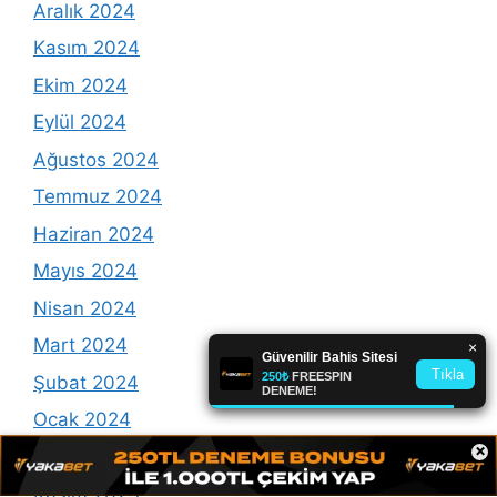
Aralık 2024
Kasım 2024
Ekim 2024
Eylül 2024
Ağustos 2024
Temmuz 2024
Haziran 2024
Mayıs 2024
Nisan 2024
Mart 2024
Şubat 2024
Ocak 2024
×
Aralık 2023
Kasım 2023