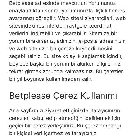
Betplease adresinde mevcuttur. Yorumunuz
onaylandıktan sonra, yorumunuzla ilişkili herkes
avatarınızı görebilir. Web sitesi ziyaretçileri, web
sitesindeki resimlerden rastgele koordinat
verilerini indirebilir ve çıkarabilir. Sitemize bir
yorum bırakırsanız, adınızın, e-posta adresinizin
ve web sitenizin bir çereze kaydedilmesini
seçebilirsiniz. Bu size kolaylık sağlamak içindir,
böylece başka bir yorum bırakırken bilgilerinizi
tekrar girmek zorunda kalmazsınız. Bu çerezler
bir yıl boyunca kullanılmadan kalır.
Betplease Çerez Kullanımı
Ana sayfamızı ziyaret ettiğinizde, tarayıcınızın
çerezleri kabul edip etmediğini belirlemek için
geçici bir çerez yerleştiririz. Bu çerez herhangi
bir kişisel veri içermez ve tarayıcınızı