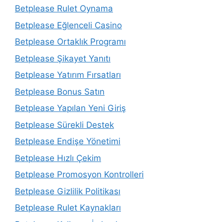
Betplease Rulet Oynama
Betplease Eğlenceli Casino
Betplease Ortaklık Programı
Betplease Şikayet Yanıtı
Betplease Yatırım Fırsatları
Betplease Bonus Satın
Betplease Yapılan Yeni Giriş
Betplease Sürekli Destek
Betplease Endişe Yönetimi
Betplease Hızlı Çekim
Betplease Promosyon Kontrolleri
Betplease Gizlilik Politikası
Betplease Rulet Kaynakları