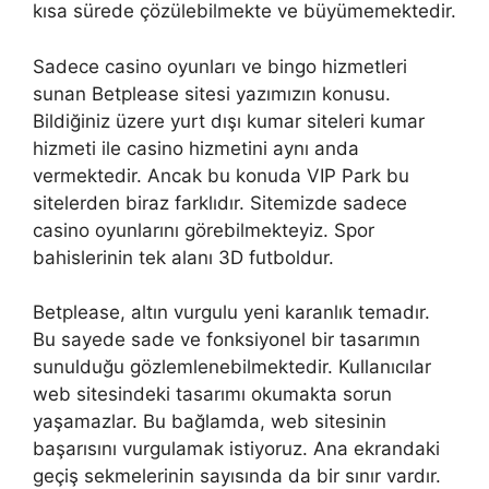
kısa sürede çözülebilmekte ve büyümemektedir.
Sadece casino oyunları ve bingo hizmetleri
sunan Betplease sitesi yazımızın konusu.
Bildiğiniz üzere yurt dışı kumar siteleri kumar
hizmeti ile casino hizmetini aynı anda
vermektedir. Ancak bu konuda VIP Park bu
sitelerden biraz farklıdır. Sitemizde sadece
casino oyunlarını görebilmekteyiz. Spor
bahislerinin tek alanı 3D futboldur.
Betplease, altın vurgulu yeni karanlık temadır.
Bu sayede sade ve fonksiyonel bir tasarımın
sunulduğu gözlemlenebilmektedir. Kullanıcılar
web sitesindeki tasarımı okumakta sorun
yaşamazlar. Bu bağlamda, web sitesinin
başarısını vurgulamak istiyoruz. Ana ekrandaki
geçiş sekmelerinin sayısında da bir sınır vardır.