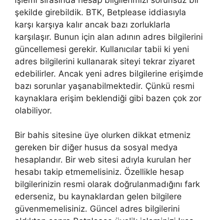
şekilde girebildik. BTK, Betplease iddiasıyla
karşı karşıya kalır ancak bazı zorluklarla
karşılaşır. Bunun için alan adının adres bilgilerini
güncellemesi gerekir. Kullanıcılar tabii ki yeni
adres bilgilerini kullanarak siteyi tekrar ziyaret
edebilirler. Ancak yeni adres bilgilerine erişimde
bazı sorunlar yaşanabilmektedir. Çünkü resmi
kaynaklara erişim beklendiği gibi bazen çok zor
olabiliyor.
Bir bahis sitesine üye olurken dikkat etmeniz
gereken bir diğer husus da sosyal medya
hesaplarıdır. Bir web sitesi adıyla kurulan her
hesabı takip etmemelisiniz. Özellikle hesap
bilgilerinizin resmi olarak doğrulanmadığını fark
ederseniz, bu kaynaklardan gelen bilgilere
güvenmemelisiniz. Güncel adres bilgilerini