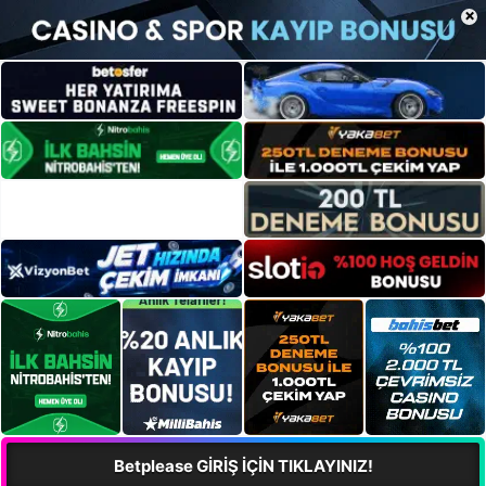
×
Betplease GİRİŞ İÇİN TIKLAYINIZ!