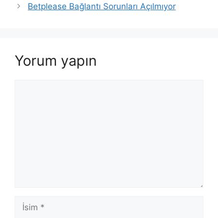
Betplease Bağlantı Sorunları Açılmıyor
Yorum yapın
Yorum
İsim