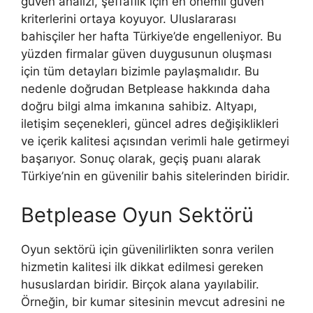
güven analizi, şeffaflık için en önemli güven
kriterlerini ortaya koyuyor. Uluslararası
bahisçiler her hafta Türkiye’de engelleniyor. Bu
yüzden firmalar güven duygusunun oluşması
için tüm detayları bizimle paylaşmalıdır. Bu
nedenle doğrudan Betplease hakkında daha
doğru bilgi alma imkanına sahibiz. Altyapı,
iletişim seçenekleri, güncel adres değişiklikleri
ve içerik kalitesi açısından verimli hale getirmeyi
başarıyor. Sonuç olarak, geçiş puanı alarak
Türkiye’nin en güvenilir bahis sitelerinden biridir.
Betplease Oyun Sektörü
Oyun sektörü için güvenilirlikten sonra verilen
hizmetin kalitesi ilk dikkat edilmesi gereken
hususlardan biridir. Birçok alana yayılabilir.
Örneğin, bir kumar sitesinin mevcut adresini ne