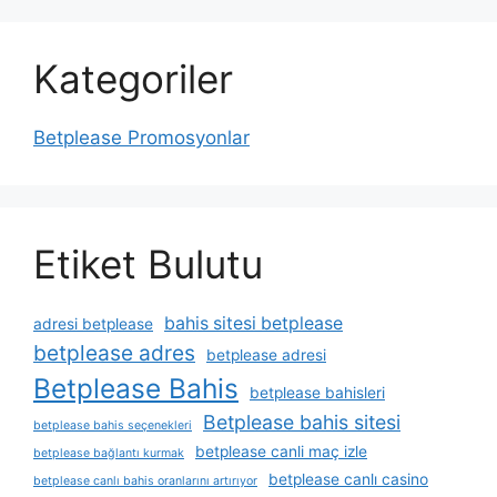
Kategoriler
Betplease Promosyonlar
Etiket Bulutu
bahis sitesi betplease
adresi betplease
betplease adres
betplease adresi
Betplease Bahis
betplease bahisleri
Betplease bahis sitesi
betplease bahis seçenekleri
betplease canli maç izle
betplease bağlantı kurmak
betplease canlı casino
betplease canlı bahis oranlarını artırıyor