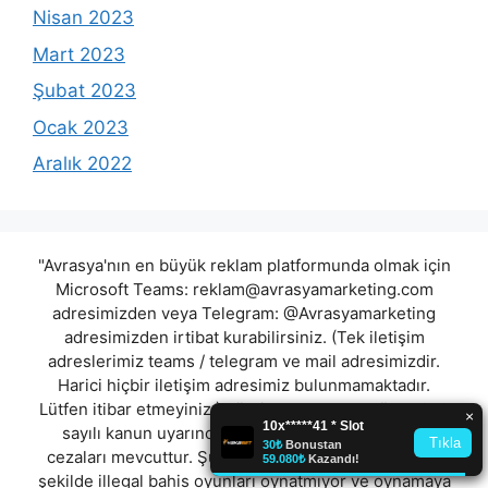
Nisan 2023
Mart 2023
Şubat 2023
Ocak 2023
Aralık 2022
"Avrasya'nın en büyük reklam platformunda olmak için
Microsoft Teams:
reklam@avrasyamarketing.com
adresimizden veya Telegram: @Avrasyamarketing
adresimizden irtibat kurabilirsiniz. (Tek iletişim
adreslerimiz teams / telegram ve mail adresimizdir.
Harici hiçbir iletişim adresimiz bulunmamaktadır.
Lütfen itibar etmeyiniz.) Türkiye yasalarına göre 7258
sayılı kanun uyarınca yasa dışı bahis oynamanın
cezaları mevcuttur. Şu an bulunduğunuz site hiç bir
şekilde illegal bahis oyunları oynatmıyor ve oynamaya