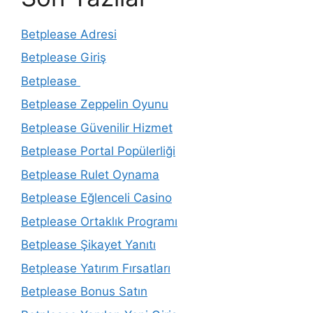
Betplease Adresi
Betplease Giriş
Betplease
Betplease Zeppelin Oyunu
Betplease Güvenilir Hizmet
Betplease Portal Popülerliği
Betplease Rulet Oynama
Betplease Eğlenceli Casino
Betplease Ortaklık Programı
Betplease Şikayet Yanıtı
Betplease Yatırım Fırsatları
Betplease Bonus Satın