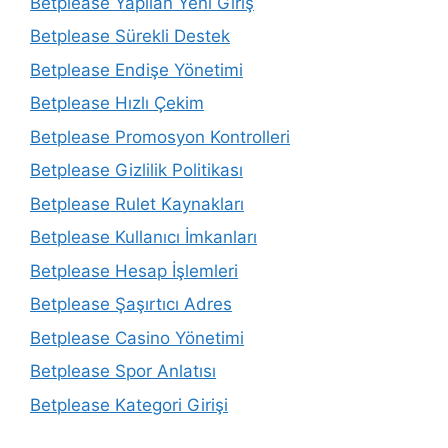
Betplease Yapılan Yeni Giriş
Betplease Sürekli Destek
Betplease Endişe Yönetimi
Betplease Hızlı Çekim
Betplease Promosyon Kontrolleri
Betplease Gizlilik Politikası
Betplease Rulet Kaynakları
Betplease Kullanıcı İmkanları
Betplease Hesap İşlemleri
Betplease Şaşırtıcı Adres
Betplease Casino Yönetimi
Betplease Spor Anlatısı
Betplease Kategori Girişi