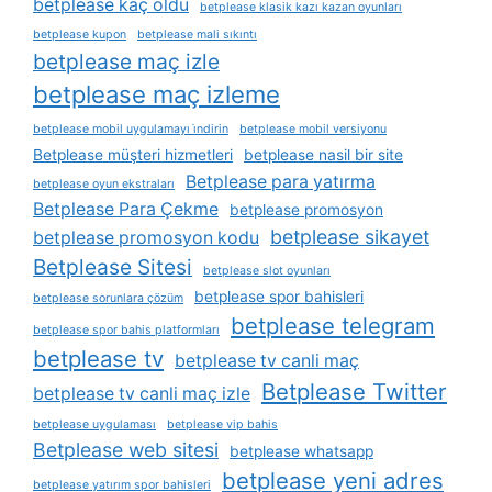
betplease kaç oldu
betplease klasik kazı kazan oyunları
betplease kupon
betplease mali sıkıntı
betplease maç izle
betplease maç izleme
betplease mobil uygulamayı i̇ndirin
betplease mobil versiyonu
Betplease müşteri hizmetleri
betplease nasil bir site
Betplease para yatırma
betplease oyun ekstraları
Betplease Para Çekme
betplease promosyon
betplease sikayet
betplease promosyon kodu
Betplease Sitesi
betplease slot oyunları
betplease spor bahisleri
betplease sorunlara çözüm
betplease telegram
betplease spor bahis platformları
betplease tv
betplease tv canli maç
Betplease Twitter
betplease tv canli maç izle
betplease uygulaması
betplease vip bahis
Betplease web sitesi
betplease whatsapp
betplease yeni adres
betplease yatırım spor bahisleri