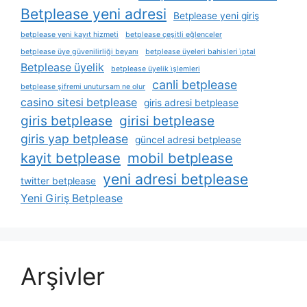
Betplease yeni adresi
Betplease yeni giriş
betplease yeni kayıt hizmeti
betplease çeşitli eğlenceler
betplease üye güvenilirliği beyanı
betplease üyeleri bahisleri i̇ptal
Betplease üyelik
betplease üyelik i̇şlemleri
canli betplease
betplease şifremi unutursam ne olur
casino sitesi betplease
giris adresi betplease
giris betplease
girisi betplease
giris yap betplease
güncel adresi betplease
kayit betplease
mobil betplease
yeni adresi betplease
twitter betplease
Yeni Giriş Betplease
Arşivler