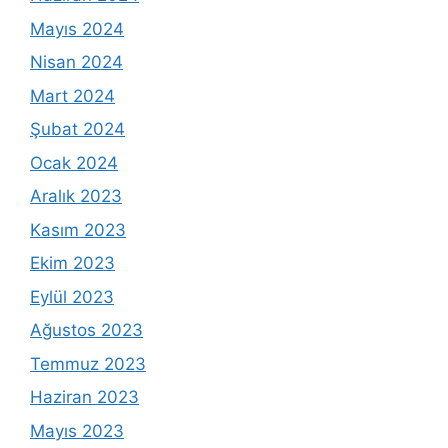
Mayıs 2024
Nisan 2024
Mart 2024
Şubat 2024
Ocak 2024
Aralık 2023
Kasım 2023
Ekim 2023
Eylül 2023
Ağustos 2023
Temmuz 2023
Haziran 2023
Mayıs 2023