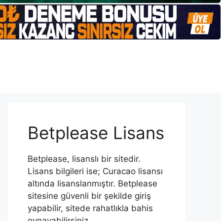
Betplease Lisans
Betplease, lisanslı bir sitedir.
Lisans bilgileri ise; Curacao lisansı
altında lisanslanmıştır. Betplease
sitesine güvenli bir şekilde giriş
yapabilir, sitede rahatlıkla bahis
oynayabilirsiniz.