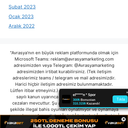
Şubat 2023
Ocak 2023
Aralık 2022
"Avrasya'nın en büyük reklam platformunda olmak için
Microsoft Teams:
reklam@avrasyamarketing.com
adresimizden veya Telegram: @Avrasyamarketing
adresimizden irtibat kurabilirsiniz. (Tek iletişim
adreslerimiz teams / telegram ve mail adresimizdir.
Harici hiçbir iletişim adresimiz bulunmamaktadır.
Lütfen itibar etmeyiniz.) Türkiye yasalarına göre 7258
sayılı kanun uyarınca yasa dışı bahis oynamanın
cezaları mevcuttur. Şu an bulunduğunuz site hiç bir
şekilde illegal bahis oyunları oynatmıyor ve oynamaya
aracı olmuyordur.
yaltabet
|
vbet
|
betsobet
|
redbahis
|
×
rexusbet
|
misalibet
|
mevzubahis
|
luxbet
"