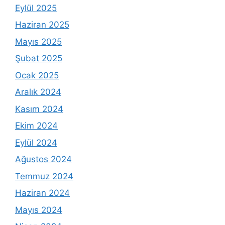
Eylül 2025
Haziran 2025
Mayıs 2025
Şubat 2025
Ocak 2025
Aralık 2024
Kasım 2024
Ekim 2024
Eylül 2024
Ağustos 2024
Temmuz 2024
Haziran 2024
Mayıs 2024