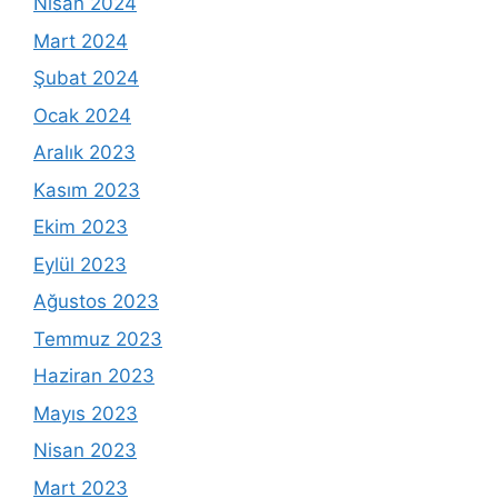
Nisan 2024
Mart 2024
Şubat 2024
Ocak 2024
Aralık 2023
Kasım 2023
Ekim 2023
Eylül 2023
Ağustos 2023
Temmuz 2023
Haziran 2023
Mayıs 2023
Nisan 2023
Mart 2023