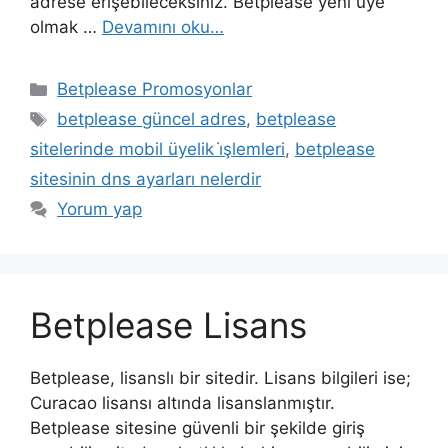
adrese erişebileceksiniz. Betplease yeni üye
olmak …
Devamını oku…
Kategoriler
Betplease Promosyonlar
Etiketler
betplease güncel adres
,
betplease
sitelerinde mobil üyelik i̇şlemleri
,
betplease
sitesinin dns ayarları nelerdir
Yorum yap
Betplease Lisans
Betplease, lisanslı bir sitedir. Lisans bilgileri ise;
Curacao lisansı altında lisanslanmıştır.
Betplease sitesine güvenli bir şekilde giriş