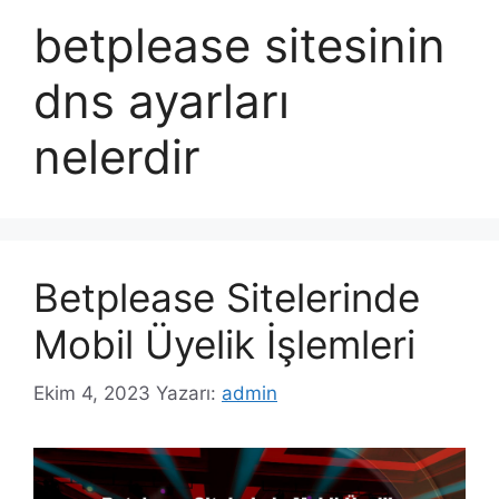
betplease sitesinin
dns ayarları
nelerdir
Betplease Sitelerinde
Mobil Üyelik İşlemleri
Ekim 4, 2023
Yazarı:
admin