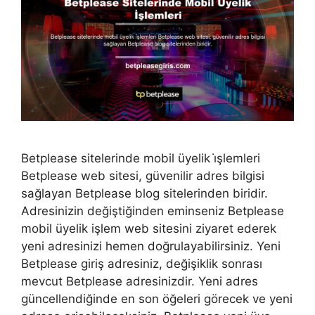
Betplease sitelerinde mobil üyelik i̇şlemleri
Betplease web sitesi, güvenilir adres bilgisi
sağlayan Betplease blog sitelerinden biridir.
Adresinizin değiştiğinden eminseniz Betplease
mobil üyelik işlem web sitesini ziyaret ederek
yeni adresinizi hemen doğrulayabilirsiniz. Yeni
Betplease giriş adresiniz, değişiklik sonrası
mevcut Betplease adresinizdir. Yeni adres
güncellendiğinde en son öğeleri görecek ve yeni