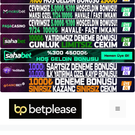
İçeriğe
atla
Menü