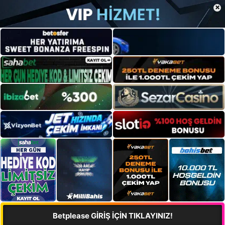
×
Betplease GİRİŞ İÇİN TIKLAYINIZ!