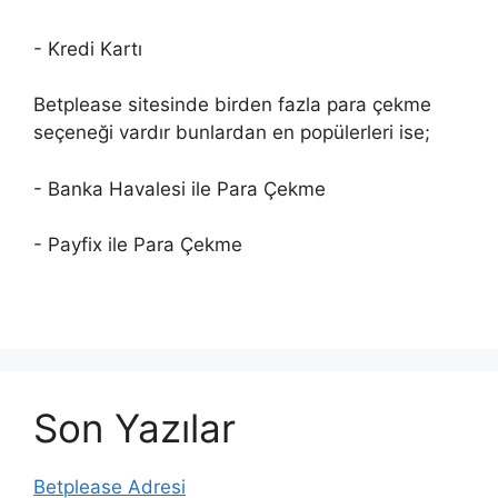
- Kredi Kartı
Betplease sitesinde birden fazla para çekme
seçeneği vardır bunlardan en popülerleri ise;
- Banka Havalesi ile Para Çekme
- Payfix ile Para Çekme
Son Yazılar
Betplease Adresi