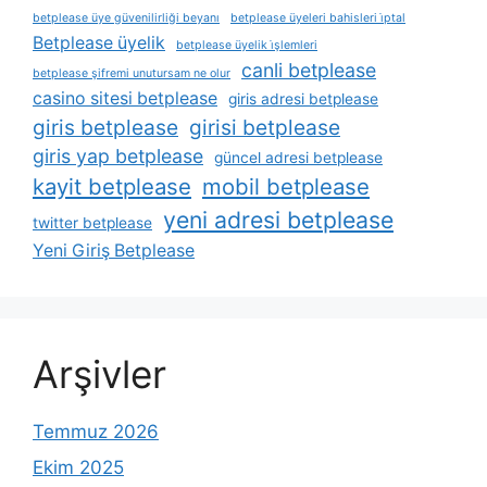
betplease üye güvenilirliği beyanı
betplease üyeleri bahisleri i̇ptal
Betplease üyelik
betplease üyelik i̇şlemleri
canli betplease
betplease şifremi unutursam ne olur
casino sitesi betplease
giris adresi betplease
giris betplease
girisi betplease
giris yap betplease
güncel adresi betplease
kayit betplease
mobil betplease
yeni adresi betplease
twitter betplease
Yeni Giriş Betplease
Arşivler
Temmuz 2026
Ekim 2025