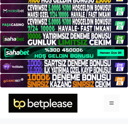
İçeriğe
atla
Menü