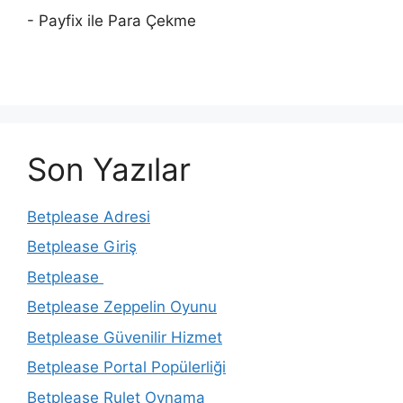
- Payfix ile Para Çekme
Son Yazılar
Betplease Adresi
Betplease Giriş
Betplease
Betplease Zeppelin Oyunu
Betplease Güvenilir Hizmet
Betplease Portal Popülerliği
Betplease Rulet Oynama