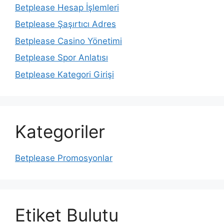
Betplease Hesap İşlemleri
Betplease Şaşırtıcı Adres
Betplease Casino Yönetimi
Betplease Spor Anlatısı
Betplease Kategori Girişi
Kategoriler
Betplease Promosyonlar
Etiket Bulutu