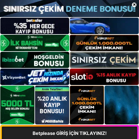
×
Betplease GİRİŞ İÇİN TIKLAYINIZ!