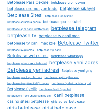
Betplease Para Çekme
betplease promosyon
betplease sikayet
betplease promosyon kodu
Betplease Sitesi
betplease slot oyunları
betplease spor bahisleri
betplease sorunlara çözüm
betplease telegram
betplease spor bahis platformları
betplease tv
betplease tv canli maç
Betplease Twitter
betplease tv canli maç izle
betplease uygulaması
betplease vip bahis
Betplease web sitesi
betplease whatsapp
betplease yeni adres
betplease yatırım spor bahisleri
Betplease yeni adresi
Betplease yeni giriş
betplease yeni kayıt hizmeti
betplease çeşitli eğlenceler
betplease üye güvenilirliği beyanı
betplease üyeleri bahisleri i̇ptal
Betplease üyelik
betplease üyelik i̇şlemleri
canli betplease
betplease şifremi unutursam ne olur
casino sitesi betplease
giris adresi betplease
giris betplease
girisi betplease