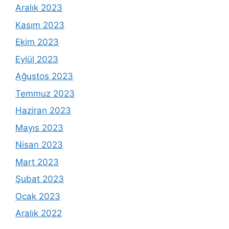
Aralık 2023
Kasım 2023
Ekim 2023
Eylül 2023
Ağustos 2023
Temmuz 2023
Haziran 2023
Mayıs 2023
Nisan 2023
Mart 2023
Şubat 2023
Ocak 2023
Aralık 2022