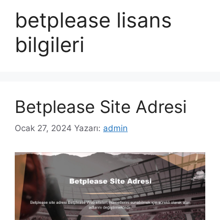
betplease lisans
bilgileri
Betplease Site Adresi
Ocak 27, 2024
Yazarı:
admin