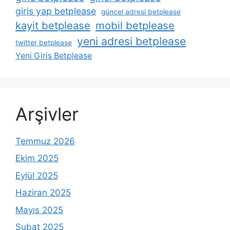
giris yap betplease
güncel adresi betplease
kayit betplease
mobil betplease
yeni adresi betplease
twitter betplease
Yeni Giriş Betplease
Arşivler
Temmuz 2026
Ekim 2025
Eylül 2025
Haziran 2025
Mayıs 2025
Şubat 2025