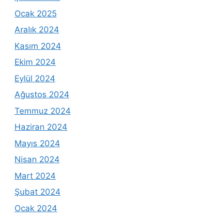
Ocak 2025
Aralık 2024
Kasım 2024
Ekim 2024
Eylül 2024
Ağustos 2024
Temmuz 2024
Haziran 2024
Mayıs 2024
Nisan 2024
Mart 2024
Şubat 2024
Ocak 2024