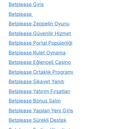
Betplease Giriş
Betplease
Betplease Zeppelin Oyunu
Betplease Güvenilir Hizmet
Betplease Portal Popülerliği
Betplease Rulet Oynama
Betplease Eğlenceli Casino
Betplease Ortaklık Programı
Betplease Şikayet Yanıtı
Betplease Yatırım Fırsatları
Betplease Bonus Satın
Betplease Yapılan Yeni Giriş
Betplease Sürekli Destek