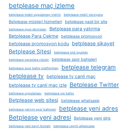
betplease maç izleme
betplease mobil uygulamayı i̇ndirin
betplease mobil versiyonu
Betplease müşteri hizmetleri
betplease nasil bir site
Betplease para yatırma
betplease oyun ekstraları
Betplease Para Çekme
betplease promosyon
betplease sikayet
betplease promosyon kodu
Betplease Sitesi
betplease slot oyunları
betplease spor bahisleri
betplease sorunlara çözüm
betplease telegram
betplease spor bahis platformları
betplease tv
betplease tv canli maç
Betplease Twitter
betplease tv canli maç izle
betplease uygulaması
betplease vip bahis
Betplease web sitesi
betplease whatsapp
betplease yeni adres
betplease yatırım spor bahisleri
Betplease yeni adresi
Betplease yeni giriş
betplease yeni kayıt hizmeti
betplease çeşitli eğlenceler