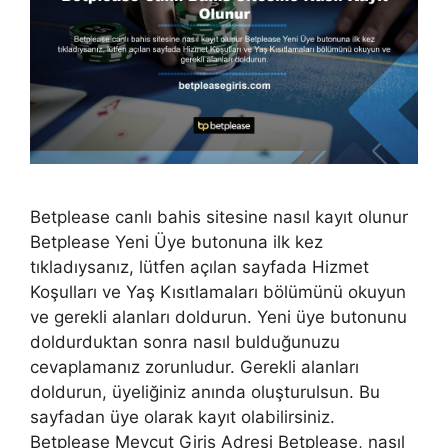
Betplease canlı bahis sitesine nasıl kayıt olunur
Betplease Yeni Üye butonuna ilk kez
tıkladıysanız, lütfen açılan sayfada Hizmet
Koşulları ve Yaş Kısıtlamaları bölümünü okuyun
ve gerekli alanları doldurun. Yeni üye butonunu
doldurduktan sonra nasıl bulduğunuzu
cevaplamanız zorunludur. Gerekli alanları
doldurun, üyeliğiniz anında oluşturulsun. Bu
sayfadan üye olarak kayıt olabilirsiniz.
Betplease Mevcut Giriş Adresi Betplease, nasıl