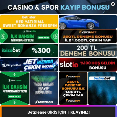
×
Betplease GİRİŞ İÇİN TIKLAYINIZ!