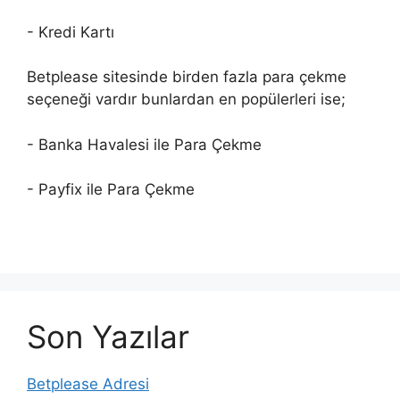
- Kredi Kartı
Betplease sitesinde birden fazla para çekme
seçeneği vardır bunlardan en popülerleri ise;
- Banka Havalesi ile Para Çekme
- Payfix ile Para Çekme
Son Yazılar
Betplease Adresi